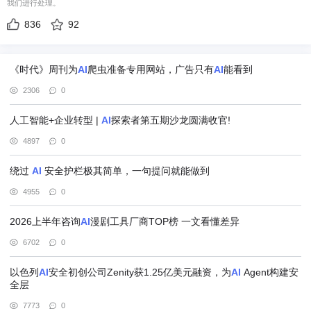
我们进行处理。
836
92
《时代》周刊为
AI
爬虫准备专用网站，广告只有
AI
能看到
2306
0
人工智能+企业转型 |
AI
探索者第五期沙龙圆满收官!
4897
0
绕过
AI
安全护栏极其简单，一句提问就能做到
4955
0
2026上半年咨询
AI
漫剧工具厂商TOP榜 一文看懂差异
6702
0
以色列
AI
安全初创公司Zenity获1.25亿美元融资，为
AI
Agent构建安
全层
7773
0