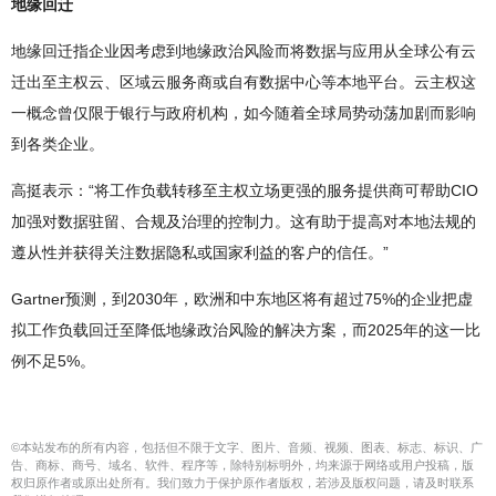
地缘回迁
地缘回迁指企业因考虑到地缘政治风险而将数据与应用从全球公有云
迁出至主权云、区域云服务商或自有数据中心等本地平台。云主权这
一概念曾仅限于银行与政府机构，如今随着全球局势动荡加剧而影响
到各类企业。
高挺表示：“将工作负载转移至主权立场更强的服务提供商可帮助CIO
加强对数据驻留、合规及治理的控制力。这有助于提高对本地法规的
遵从性并获得关注数据隐私或国家利益的客户的信任。”
Gartner预测，到2030年，欧洲和中东地区将有超过75%的企业把虚
拟工作负载回迁至降低地缘政治风险的解决方案，而2025年的这一比
例不足5%。
©本站发布的所有内容，包括但不限于文字、图片、音频、视频、图表、标志、标识、广
告、商标、商号、域名、软件、程序等，除特别标明外，均来源于网络或用户投稿，版
权归原作者或原出处所有。我们致力于保护原作者版权，若涉及版权问题，请及时联系