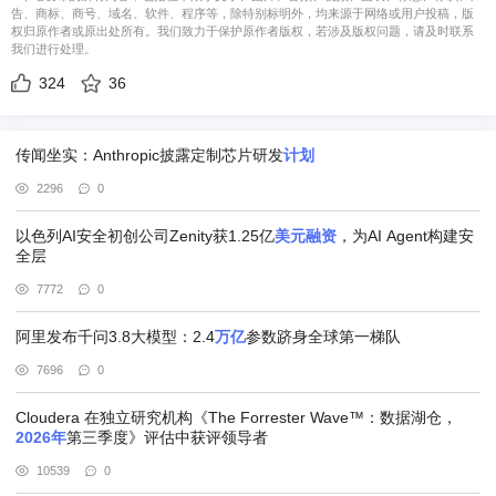
告、商标、商号、域名、软件、程序等，除特别标明外，均来源于网络或用户投稿，版
权归原作者或原出处所有。我们致力于保护原作者版权，若涉及版权问题，请及时联系
我们进行处理。
324
36
传闻坐实：Anthropic披露定制芯片研发
计划
2296
0
以色列AI安全初创公司Zenity获1.25亿
美元
融资
，为AI Agent构建安
全层
7772
0
阿里发布千问3.8大模型：2.4
万亿
参数跻身全球第一梯队
7696
0
Cloudera 在独立研究机构《The Forrester Wave™：数据湖仓，
2026年
第三季度》评估中获评领导者
10539
0