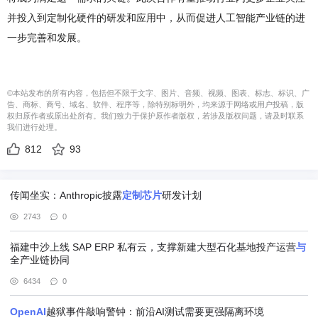
并投入到定制化硬件的研发和应用中，从而促进人工智能产业链的进
一步完善和发展。
©本站发布的所有内容，包括但不限于文字、图片、音频、视频、图表、标志、标识、广
告、商标、商号、域名、软件、程序等，除特别标明外，均来源于网络或用户投稿，版
权归原作者或原出处所有。我们致力于保护原作者版权，若涉及版权问题，请及时联系
我们进行处理。
812
93
传闻坐实：Anthropic披露
定制
芯片
研发计划
2743
0
福建中沙上线 SAP ERP 私有云，支撑新建大型石化基地投产运营
与
全产业链协同
6434
0
OpenAI
越狱事件敲响警钟：前沿AI测试需要更强隔离环境