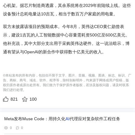
心机架。据芯片制造商透露，其余系统将在2029年前陆续上线。这些
设备预计总耗电量达10吉瓦，相当于数百万户家庭的用电量。
双方未披露该项目的预期成本。今年8月，英伟达CEO黄仁勋曾表
示，建设1吉瓦的人工智能数据中心容量需耗资500亿至600亿美元。
他补充说，其中大部分支出用于采购英伟达硬件。这一说法暗示，博
通有望从与OpenAI的新合作中获得数十亿美元的收入。
©本站发布的所有内容，包括但不限于文字、图片、音频、视频、图表、标志、标识、广
告、商标、商号、域名、软件、程序等，除特别标明外，均来源于网络或用户投稿，版
权归原作者或原出处所有。我们致力于保护原作者版权，若涉及版权问题，请及时联系
我们进行处理。
821
100
Meta发布Muse Code：用持久化
AI
代理应对复杂软件工程任务
0
0