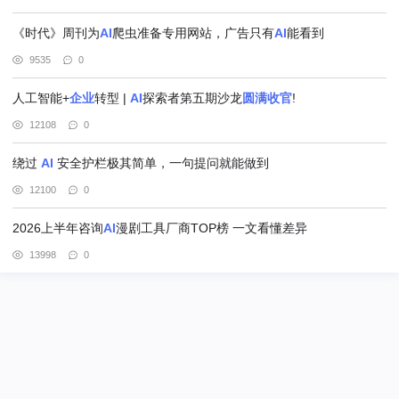
《时代》周刊为
AI
爬虫准备专用网站，广告只有
AI
能看到
9535
0
人工智能+
企业
转型 |
AI
探索者第五期沙龙
圆满
收
官
!
12108
0
绕过
AI
安全护栏极其简单，一句提问就能做到
12100
0
2026上半年咨询
AI
漫剧工具厂商TOP榜 一文看懂差异
13998
0