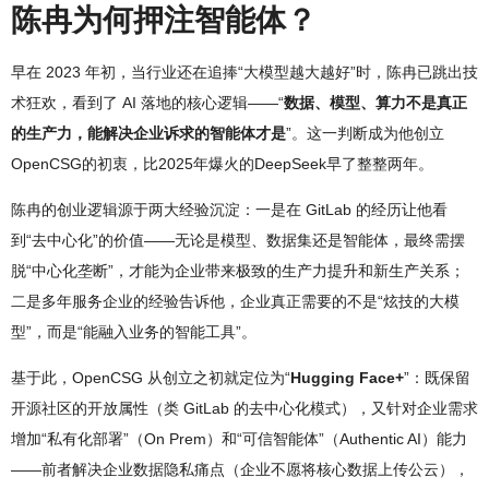
陈冉为何押注智能体？
早在 2023 年初，当行业还在追捧“大模型越大越好”时，陈冉已跳出技
术狂欢，看到了 AI 落地的核心逻辑——“
数据、模型、算力不是真正
的生产力，能解决企业诉求的智能体才是
”。这一判断成为他创立
OpenCSG的初衷，比2025年爆火的DeepSeek早了整整两年。
陈冉的创业逻辑源于两大经验沉淀：一是在 GitLab 的经历让他看
到“去中心化”的价值——无论是模型、数据集还是智能体，最终需摆
脱“中心化垄断”，才能为企业带来极致的生产力提升和新生产关系；
二是多年服务企业的经验告诉他，企业真正需要的不是“炫技的大模
型”，而是“能融入业务的智能工具”。
基于此，OpenCSG 从创立之初就定位为“
Hugging Face+
”：既保留
开源社区的开放属性（类 GitLab 的去中心化模式），又针对企业需求
增加“私有化部署”（On Prem）和“可信智能体”（Authentic AI）能力
——前者解决企业数据隐私痛点（企业不愿将核心数据上传公云），