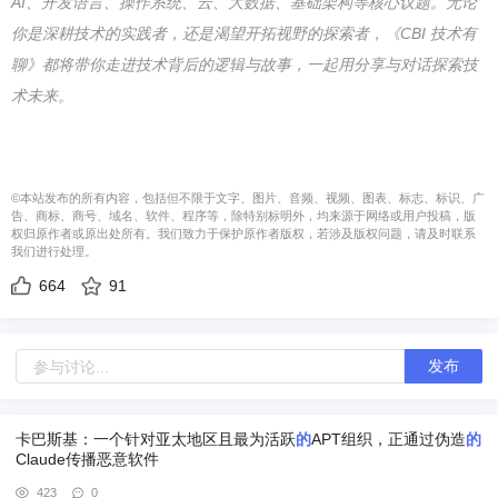
AI、开发语言、操作系统、云、大数据、基础架构等核心议题。无论
你是深耕技术的实践者，还是渴望开拓视野的探索者，《CBI 技术有
聊》都将带你走进技术背后的逻辑与故事，一起用分享与对话探索技
术未来。
©本站发布的所有内容，包括但不限于文字、图片、音频、视频、图表、标志、标识、广
告、商标、商号、域名、软件、程序等，除特别标明外，均来源于网络或用户投稿，版
权归原作者或原出处所有。我们致力于保护原作者版权，若涉及版权问题，请及时联系
我们进行处理。
664
91
发布
卡巴斯基：一个针对亚太地区且最为活跃
的
APT组织，正通过伪造
的
Claude传播恶意软件
423
0