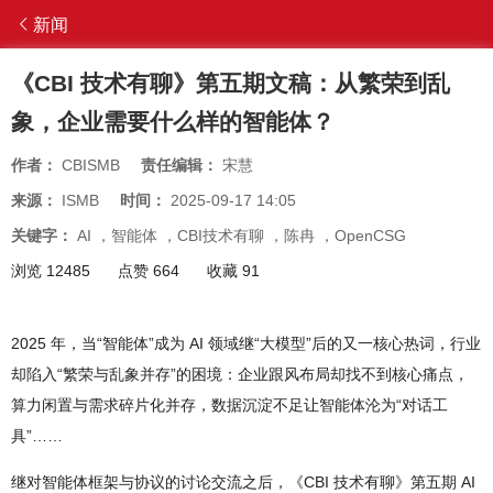
新闻
《CBI 技术有聊》第五期文稿：从繁荣到乱
象，企业需要什么样的智能体？
作者：
CBISMB
责任编辑：
宋慧
来源：
ISMB
时间：
2025-09-17 14:05
关键字：
AI
，
智能体
，
CBI技术有聊
，
陈冉
，
OpenCSG
浏览 12485
点赞 664
收藏 91
2025 年，当“智能体”成为 AI 领域继“大模型”后的又一核心热词，行业
却陷入“繁荣与乱象并存”的困境：企业跟风布局却找不到核心痛点，
算力闲置与需求碎片化并存，数据沉淀不足让智能体沦为“对话工
具”……
继对智能体框架与协议的讨论交流之后，《CBI 技术有聊》第五期 AI