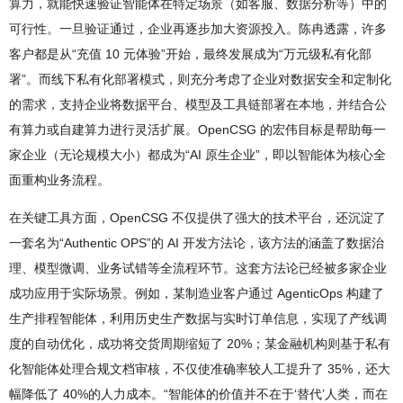
算力，就能快速验证智能体在特定场景（如客服、数据分析等）中的
可行性。一旦验证通过，企业再逐步加大资源投入。陈冉透露，许多
客户都是从“充值 10 元体验”开始，最终发展成为“万元级私有化部
署”。而线下私有化部署模式，则充分考虑了企业对数据安全和定制化
的需求，支持企业将数据平台、模型及工具链部署在本地，并结合公
有算力或自建算力进行灵活扩展。OpenCSG 的宏伟目标是帮助每一
家企业（无论规模大小）都成为“AI 原生企业”，即以智能体为核心全
面重构业务流程。
在关键工具方面，OpenCSG 不仅提供了强大的技术平台，还沉淀了
一套名为“Authentic OPS”的 AI 开发方法论，该方法的涵盖了数据治
理、模型微调、业务试错等全流程环节。这套方法论已经被多家企业
成功应用于实际场景。例如，某制造业客户通过 AgenticOps 构建了
生产排程智能体，利用历史生产数据与实时订单信息，实现了产线调
度的自动优化，成功将交货周期缩短了 20%；某金融机构则基于私有
化智能体处理合规文档审核，不仅使准确率较人工提升了 35%，还大
幅降低了 40%的人力成本。“智能体的价值并不在于‘替代’人类，而在