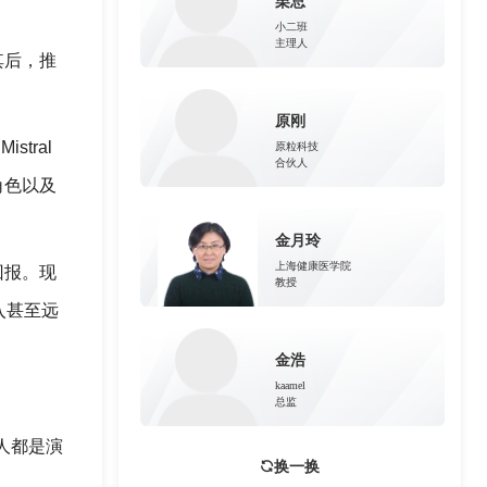
栗总
小二班
主理人
其后，推
原刚
stral
原粒科技
合伙人
i的角色以及
金月玲
上海健康医学院
回报。现
教授
入甚至远
金浩
kaamel
总监
有人都是演
换一换