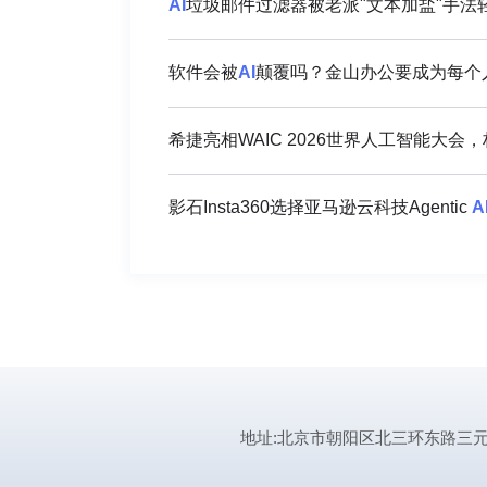
AI
垃圾邮件过滤器被老派"文本加盐"手法
软件会被
AI
颠覆吗？金山办公要成为每个人
希捷亮相WAIC 2026世界人工智能大会
影石Insta360选择亚马逊云科技Agentic
A
地址:北京市朝阳区北三环东路三元桥曙光西