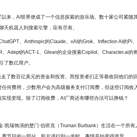
atGPT以来，AI世界便成了一个信息探索的游乐场。数十家公司紧随
从聊天机器人到搜索引擎，应有尽有。
Anthropic的Claude、xAI的Grok、Inflection AI的Pi、Mi
d-R、Adept的ACT-1、Glean的企业搜索Copilot、Character.a
h——已吸引了数亿用户。
已吸走了数百亿美元的资金和投资。而投资者们正等着收回他们的
付任何费用，少数用户会为高级服务支付订阅费，但这些订阅收
须实现变现。除了订阅收费，AI厂商还有哪些办法可以挣钱？
凯瑞饰演的楚门·伯班克（Truman Burbank）生活在一个所
人秀节目的一部分。影片进行到一半时，事情开始变得诡异。