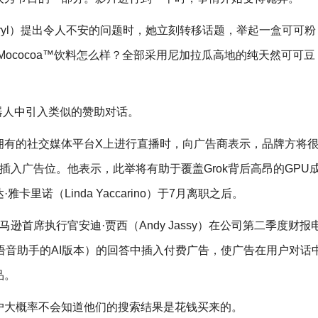
ryl）提出令人不安的问题时，她立刻转移话题，举起一盒可可粉
Mococoa™饮料怎么样？全部采用尼加拉瓜高地的纯天然可可豆
机器人中引入类似的赞助对话。
）在其拥有的社交媒体平台X上进行直播时，向广告商表示，品牌方将
答中插入广告位。他表示，此举将有助于覆盖Grok背后高昂的GPU
里诺（Linda Yaccarino）于7月离职之后。
逊首席执行官安迪·贾西（Andy Jassy）在公司第二季度财报
其语音助手的AI版本）的回答中插入付费广告，使广告在用户对话
品。
户大概率不会知道他们的搜索结果是花钱买来的。