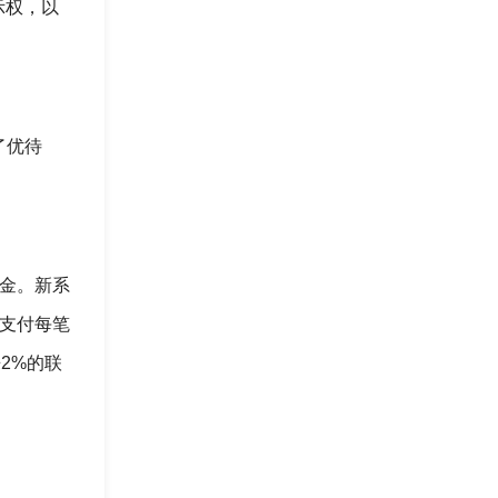
示权，以
了优待
佣金。新系
I支付每笔
2%的联