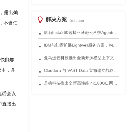
，露出灿
解决方案
Solution
，不含任
·
影石Insta360选择亚马逊云科技Agentic AI 正式发布一站式智能成片应用
·
IBM与红帽扩展Lightwell服务方案，构建适配AI时代开源生态的可信基础设施
·
亚马逊云科技推出全新开源模型上下文协议服务器助力科学家快速获取关键研究数据
很快能够
·
成本，并
Cloudera 与 VAST Data 宣布建立战略合作伙伴关系，携手为复杂环境部署AI数据平台
·
是德科技推出全新高性能 4x100GE 网络安全测试平台
电话会议
中直接出