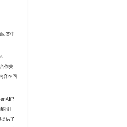
的回答中
s
了合作关
其内容在回
enAI已
约邮报》
I提供了