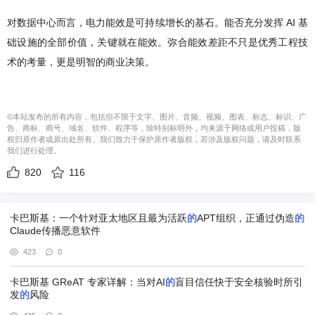
对数据中心而言，电力能效是可持续增长的基石。能否充分发挥 AI 基
础设施的全部价值，关键就在能效。弥合能效差距不只是优秀工程技
术的考量，更是明智的商业决策。
©本站发布的所有内容，包括但不限于文字、图片、音频、视频、图表、标志、标识、广
告、商标、商号、域名、软件、程序等，除特别标明外，均来源于网络或用户投稿，版
权归原作者或原出处所有。我们致力于保护原作者版权，若涉及版权问题，请及时联系
我们进行处理。
820
116
卡巴斯基：一个针对亚太地区且最为活跃
的
APT组织，正通过伪造
的
Claude传播恶意软件
423
0
卡巴斯基 GReAT 专家详解：当对AI
的
盲目信任快于安全核验时所引
发
的
风险