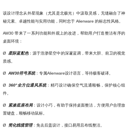
该设计理念从外星现象（尤其是北极光）中汲取灵感，无缝融合了神
秘元素、卓越性能与实用功能，同时忠于 Alienware 的标志性风格。
AW30 带来了一系列功能和外观上的改进，帮助用户打造整洁有序的
桌面环境：
Ø
星际蓝配色
：源于浩渺星空中的深邃蓝调，带来大胆、前卫的视觉
质感。
Ø
AW30符号系统
：专属Alienware设计语言，等待极客破译。
Ø
360°全方位通风系统
：精巧设计确保空气流通顺畅，保护核心组
件。
Ø
紧凑底座布局
：设计小巧，有助于保持桌面整洁，方便用户合理放
置键盘，顺畅移动鼠标。
Ø
简化线缆管理
：免去后盖设计，接口易用且布线整洁。