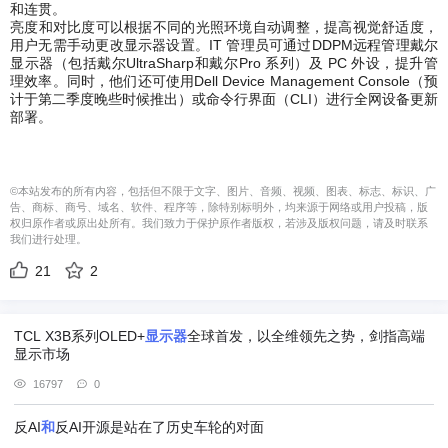
和连贯。
亮度和对比度可以根据不同的光照环境自动调整，提高视觉舒适度，
用户无需手动更改显示器设置。IT 管理员可通过DDPM远程管理戴尔
显示器（包括戴尔UltraSharp和戴尔Pro 系列）及 PC 外设，提升管
理效率。同时，他们还可使用Dell Device Management Console（预
计于第二季度晚些时候推出）或命令行界面（CLI）进行全网设备更新
部署。
©本站发布的所有内容，包括但不限于文字、图片、音频、视频、图表、标志、标识、广
告、商标、商号、域名、软件、程序等，除特别标明外，均来源于网络或用户投稿，版
权归原作者或原出处所有。我们致力于保护原作者版权，若涉及版权问题，请及时联系
我们进行处理。
21
2
TCL X3B系列OLED+
显示器
全球首发，以全维领先之势，剑指高端
显示市场
16797
0
反AI
和
反AI开源是站在了历史车轮的对面