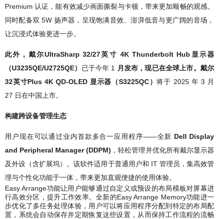
Premium 认证，能有效减少画面撕裂与卡顿，带来更加顺畅的观感。
同时配备双 5W 扬声器，呈现饱满音效、澎湃低音与更广阔的音场，
让沉浸式体验更进一步。
此外，戴尔UltraSharp 32/27英寸 4K Thunderbolt Hub显示器
（U3235QE/U2725QE）
已于今年 1
月发布，现已在全球上市。戴尔
32英寸Plus 4K QD-OLED 显示器（S3225QC）
将于 2025 年 3 月
27 日在中国上市。
构建跨设备管理生态
用户现在可以通过业内首款多合一应用程序——全新
Dell Display
and Peripheral Manager (DDPM)
，轻松管理并优化所有戴尔显示器
及外设（含扩展坞）。该软件适用于普通用户和 IT 管理员，集高效管
理与个性化功能于一体，带来更加直观便捷的使用体验。
Easy Arrange功能让用户能够通过自定义或预设的布局模板对屏幕进
行高效分区，提升工作效率。全新的Easy Arrange Memory功能进一
步优化了多任务处理体验，用户可以将应用程序分配到特定的布局配
置，系统会自动保存并定期恢复这些设置，从而保持工作流程的流畅