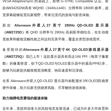
VESA AdaptiveSync 的基础上，新增 G-SYNC Compatible 认证。新
款AW3425DW具有 WQHD（3440x1440）分辨率和 1800R 曲率，超
宽屏幕能够拓宽玩家视野，带来沉浸式的游戏与影音体验。
新款
Alienware外星人27 英寸 280Hz QD-OLED 显示器
（AW2725D）
将 QHD 分辨率与 280Hz 高刷新率相结合，在生动视
觉效果和极致流畅性能之间达到完美平衡，覆盖全类型游戏需求。
备受期待的
Alienware外星人27英寸4K QD-OLED游戏显示器
（AW2725Q）
现已上市！这款显示器具有高达166 PPI（每英寸像素
数）的像素密度，创下QD-OLED与OLED显示器中的最高PPI纪录，
能够为玩家提供极致视觉清晰度、响应速度和沉浸感。
全系 Alienware外星人QD-OLED 显示器均标配最长3年OLED防烧屏
硬件保修，助力玩家无惧烧屏风险、尽享畅快游戏体验。
助力驰骋电竞赛场的极速体验
近年来，美国和加拿大的高校电竞发展迅速，已成为许多大学体育和