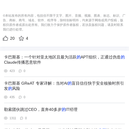
©本站发布的所有内容，包括但不限于文字、图片、音频、视频、图表、标志、标识、广
告、商标、商号、域名、软件、程序等，除特别标明外，均来源于网络或用户投稿，版
权归原作者或原出处所有。我们致力于保护原作者版权，若涉及版权问题，请及时联系
我们进行处理。
20
4
卡巴斯基：一个针对亚太地区且最为活跃
的
APT组织，正通过伪造
的
Claude传播恶意软件
423
0
卡巴斯基 GReAT 专家详解：当对AI
的
盲目信任快于安全核验时所引
发
的
风险
435
0
勒索团伙跳过CEO，直奔40多岁
的
IT经理
1311
0