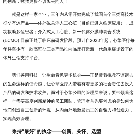
的创新，拯救更多不该离去的人！
就是这样一家企业，三年内从零开始完成了我国首个三类高技术
壁垒有源产品——体外磁悬浮人工心脏（目前已进入临床应用），成
功救助多位患者；介入式人工心脏、新一代体外膜肺氧合系统
(ECMO) 目前正处于临床前研发阶段。预计自2023年起，心擎医疗每
年将至少有一款高壁垒三类产品推向临床打造新一代急重症场景下的
体外生命支持平台。
我们善用科技，让生命看见更多机会——正是带着挽救不该逝去
的生命这样的使命感，让心擎医疗人带着有着更多的社会责任去投入
产品的研发和技术攻关。而对于心擎公司的管理层来说，要带领着这
样一个需要高度创新精神的员工团队，管理者首先要考虑的是如何为
他们创造自主创新的环境，从内而外地激发员工的自驱力和创造力，
实现高效管理。
秉持“最好”的执念——创新、关怀、选型