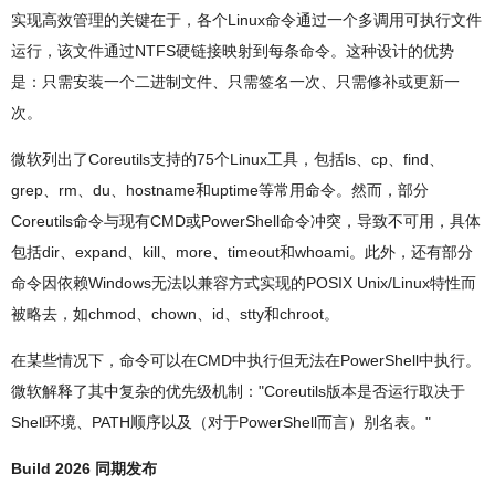
实现高效管理的关键在于，各个Linux命令通过一个多调用可执行文件
运行，该文件通过NTFS硬链接映射到每条命令。这种设计的优势
是：只需安装一个二进制文件、只需签名一次、只需修补或更新一
次。
微软列出了Coreutils支持的75个Linux工具，包括ls、cp、find、
grep、rm、du、hostname和uptime等常用命令。然而，部分
Coreutils命令与现有CMD或PowerShell命令冲突，导致不可用，具体
包括dir、expand、kill、more、timeout和whoami。此外，还有部分
命令因依赖Windows无法以兼容方式实现的POSIX Unix/Linux特性而
被略去，如chmod、chown、id、stty和chroot。
在某些情况下，命令可以在CMD中执行但无法在PowerShell中执行。
微软解释了其中复杂的优先级机制："Coreutils版本是否运行取决于
Shell环境、PATH顺序以及（对于PowerShell而言）别名表。"
Build 2026 同期发布