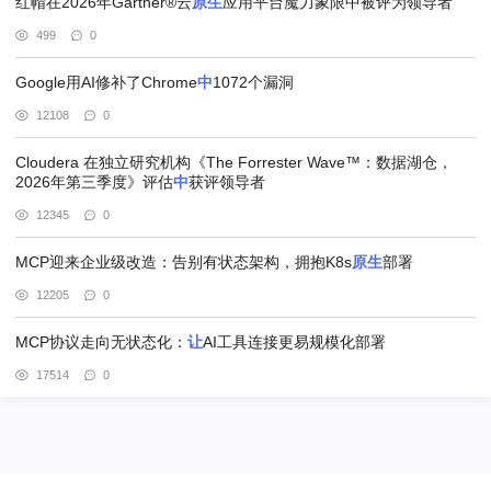
红帽在2026年Gartner®云
原生
应用平台魔力象限中被评为领导者
499
0
Google用AI修补了Chrome
中
1072个漏洞
12108
0
Cloudera 在独立研究机构《The Forrester Wave™：数据湖仓，
2026年第三季度》评估
中
获评领导者
12345
0
MCP迎来企业级改造：告别有状态架构，拥抱K8s
原生
部署
12205
0
MCP协议走向无状态化：
让
AI工具连接更易规模化部署
17514
0