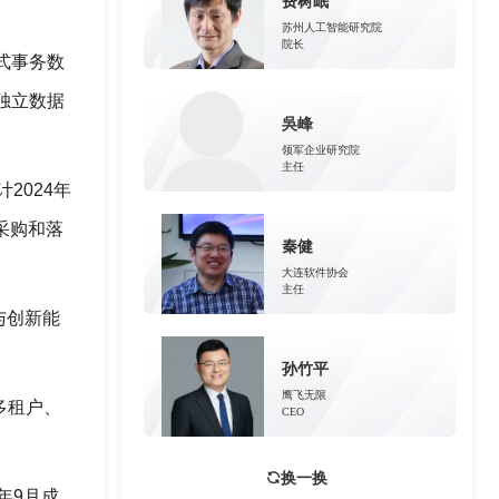
费树岷
苏州人工智能研究院
院长
式事务数
独立数据
吳峰
领军企业研究院
主任
2024年
采购和落
秦健
大连软件协会
主任
与创新能
孙竹平
鹰飞无限
生多租户、
CEO
换一换
年9月成