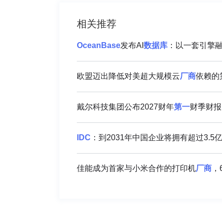
相关推荐
OceanBase
发布AI
数据库
：以一套引擎
欧盟迈出降低对美超大规模云
厂商
依赖的
戴尔科技集团公布2027财年
第一
财季财报
IDC
：到2031年中国企业将拥有超过3.5
佳能成为首家与小米合作的打印机
厂商
，