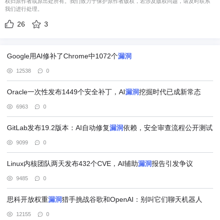
权归原作者或原出处所有。我们致力于保护原作者版权，若涉及版权问题，请及时联系
我们进行处理。
26
3
Google用AI修补了Chrome中1072个
漏洞
12538
0
Oracle一次性发布1449个安全补丁，AI
漏洞
挖掘时代已成新常态
6963
0
GitLab发布19.2版本：AI自动修复
漏洞
依赖，安全审查流程公开测试
9099
0
Linux内核团队两天发布432个CVE，AI辅助
漏洞
报告引发争议
9485
0
思科开放权重
漏洞
猎手挑战谷歌和OpenAI：别叫它们聊天机器人
12155
0