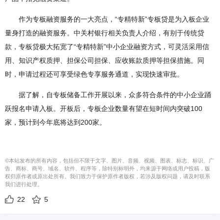
作为专板融资服务的一大亮点，“专精特新”专板贷是为入板企业
量身打造的融资服务。中关村银行相关负责人介绍，有别于传统贷
款，专板贷极大拓宽了“专精特新”中小企业融资方式，可灵活采用信
用、知识产权质押、担保公司担保、应收账款质押等担保措施。同
时，申请过程还可享受绿色专享服务通道，实现快速审批。
据了解，自专板储备工作开展以来，众多符合条件的中小企业踊
跃报名申请入板。开板后，专板企业数量有望在短时间内突破100
家，预计到今年底将达到200家。
©本站发布的所有内容，包括但不限于文字、图片、音频、视频、图表、标志、标识、广
告、商标、商号、域名、软件、程序等，除特别标明外，均来源于网络或用户投稿，版
权归原作者或原出处所有。我们致力于保护原作者版权，若涉及版权问题，请及时联系
我们进行处理。
22
5