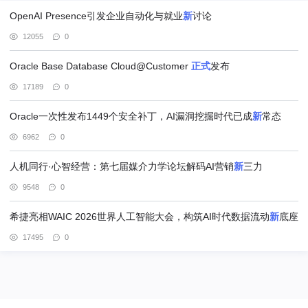
OpenAI Presence引发企业自动化与就业
新
讨论
12055
0
Oracle Base Database Cloud@Customer
正式
发布
17189
0
Oracle一次性发布1449个安全补丁，AI漏洞挖掘时代已成
新
常态
6962
0
人机同行·心智经营：第七届媒介力学论坛解码AI营销
新
三力
9548
0
希捷亮相WAIC 2026世界人工智能大会，构筑AI时代数据流动
新
底座
17495
0