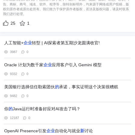
告、商标、商号、域名、软件、程序等，除特别标明外，均来源于网络或用户投稿，版
权归原作者或原出处所有。我们致力于保护原作者版权，若涉及版权问题，请及时联系
我们进行处理。
25
1
人工智能+
企业
转型 | AI探索者第五期沙龙圆满收官!
3987
0
Oracle 计划为数千家
企业
应用客户引入 Gemini 模型
9332
0
美国银行选择信任勒索团伙
的
承诺，事实证明这个决策很糟糕
9482
0
你
的
Java运行时准备好应对AI攻击了吗？
12187
0
OpenAI Presence引发
企业
自动化与就业
新
讨论