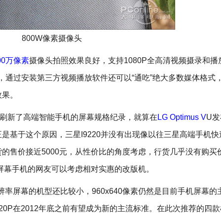
800W像素摄像头
00万像素
摄像头拍照效果良好，支持1080P全高清视频摄录和播
式，通过安装第三方视频播放软件还可以“通吃”绝大多数媒体格式
效果。
推出一举刷新了高端智能手机的屏幕规格纪录，就算在
LG Optimus V
U
是基于这个原因，三星I9220并没有出现像以往三星高端手机快
的售价接近5000元，从性价比的角度考虑，行货几乎没有购买
大屏幕手机的网友可以考虑相对实惠的改版机。
辨率屏幕的机型还比较小，960x640像素仍然是目前手机屏幕的
0P在2012年底之前有望成为新的主流标准。在此次推荐的四