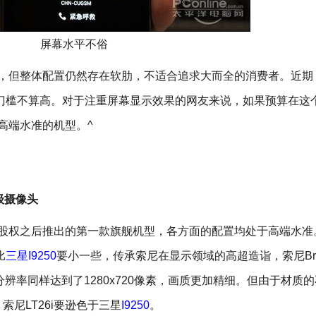
屏幕水平不俗
较高，但整体配置仍然存在软肋，不适合追求大而全的消费者。近期
格门槛不算高。对于注重屏幕显示效果的网友来说，如果预算在这
机高端水准的机型。^
级摄像头
信股权之后推出的第一款旗舰机型，各方面的配置均处于高端水准
比
三星I9250
要小一些，传承索尼在显示领域的高超造诣，索尼Bra
分辨率同样达到了1280x720像素，画质更加精细。但由于材质
尼LT26i要逊色于三星
I9250
。