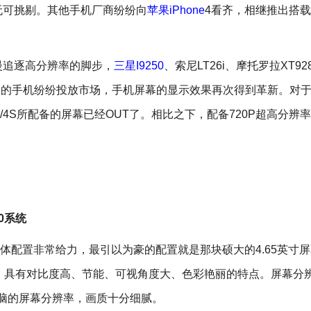
无可挑剔。其他手机厂商纷纷向
苹果iPhone
4看齐，相继推出搭
追逐高分辨率的脚步，
三星I9250
、索尼LT26i、摩托罗拉XT9
辨率屏幕的手机纷纷投放市场，手机屏幕的显示效果再次得到革新。对
/4S所配备的屏幕已经OUT了。相比之下，配备720P超高分辨
.0系统
us）整体配置非常给力，最引以为豪的配置就是那块硕大的4.65英寸
D材质，具有对比度高、节能、可视角度大、色彩艳丽的特点。屏幕分
板电脑的屏幕分辨率，画质十分细腻。