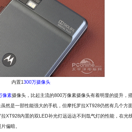
内置1
300万摄像头
0万像素
摄像头，比起主流的800万像素摄像头有着明显的提升，
摄像虽然是一部性能强大的手机，但摩托罗拉XT928仍然有几个方
拉XT928内置的双LED补光灯远远达不到氙气灯的性能，在光
照片偏暗。