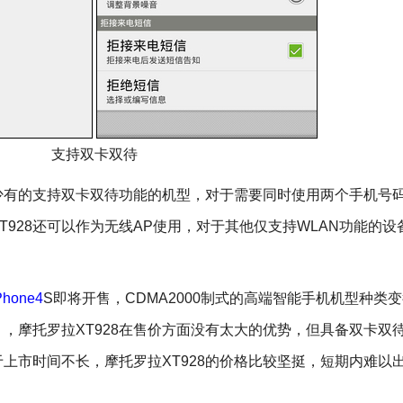
支持双卡双待
少有的支持双卡双待功能的机型，对于需要同时使用两个手机号
928还可以作为无线AP使用，对于其他仅支持WLAN功能的设
hone4
S即将开售，CDMA2000制式的高端智能手机机型种类
本），摩托罗拉XT928在售价方面没有太大的优势，但具备双卡双
上市时间不长，摩托罗拉XT928的价格比较坚挺，短期内难以