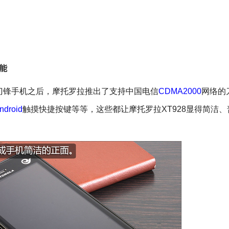
能
款刀锋手机之后，摩托罗拉推出了支持中国电信
CDMA2000
网络的
ndroid
触摸快捷按键等等，这些都让摩托罗拉XT928显得简洁