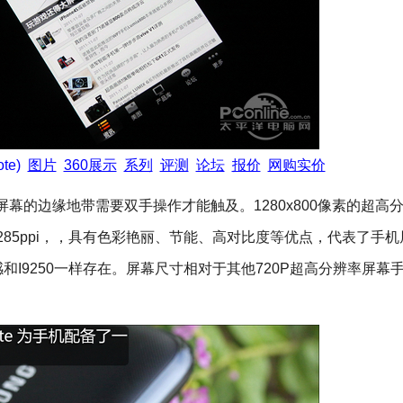
te)
图片
360展示
系列
评测
论坛
报价
网购实价
幕的边缘地带需要双手操作才能触及。1280x800像素的超高
达285ppi，，具有色彩艳丽、节能、高对比度等优点，代表了手
I9250一样存在。屏幕尺寸相对于其他720P超高分辨率屏幕