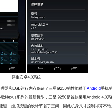
原生安卓4.0系统
z处理器和1GB运行内存保证了三星I9250的性能处于
Android
手机
xus系列的最新机型，三星I9250是首款采用Android 4.0
理快捷键，虚拟按键的设计节省了空间，因此机身尺寸控制得算不错