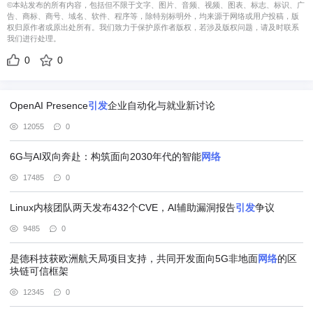
©本站发布的所有内容，包括但不限于文字、图片、音频、视频、图表、标志、标识、广
告、商标、商号、域名、软件、程序等，除特别标明外，均来源于网络或用户投稿，版
权归原作者或原出处所有。我们致力于保护原作者版权，若涉及版权问题，请及时联系
我们进行处理。
0
0
OpenAI Presence
引发
企业自动化与就业新讨论
12055
0
6G与AI双向奔赴：构筑面向2030年代的智能
网络
17485
0
Linux内核团队两天发布432个CVE，AI辅助漏洞报告
引发
争议
9485
0
是德科技获欧洲航天局项目支持，共同开发面向5G非地面
网络
的区
块链可信框架
12345
0