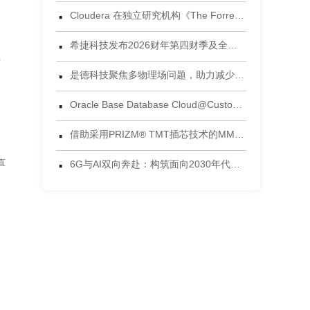
·
Cloudera 在独立研究机构《The Forrester Wave™：数据湖仓，2026年第三季度》评估中获评领导者
·
希捷科技发布2026财年第四财季及全年财务业绩
产
·
是德科技聚焦多物理场问题，助力减少电子设计后期失效风险
·
Oracle Base Database Cloud@Customer 正式发布
·
借助采用PRIZM® TMT插芯技术的MMC®连接器，将连接能力提升到新高度 为当今AI数据中心环境设计的连接方案
·
直
6G与AI双向奔赴：构筑面向2030年代的智能网络