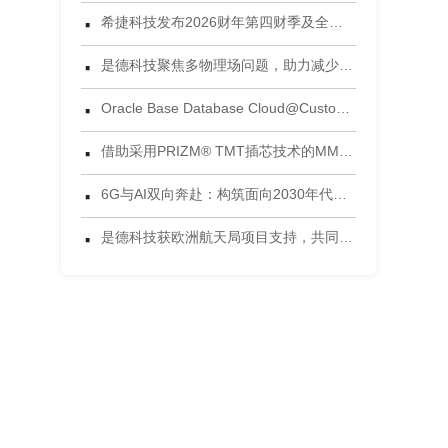
·
希捷科技发布2026财年第四财季及全年财务业绩
·
是德科技聚焦多物理场问题，助力减少电子设计后期失效风险
·
Oracle Base Database Cloud@Customer 正式发布
·
借助采用PRIZM® TMT插芯技术的MMC®连接器，将连接能力提升到新高度 为当今AI数据中心环境设计的连接方案
·
6G与AI双向奔赴：构筑面向2030年代的智能网络
·
是德科技获欧洲航天局项目支持，共同开发面向5G非地面网络的区块链可信框架