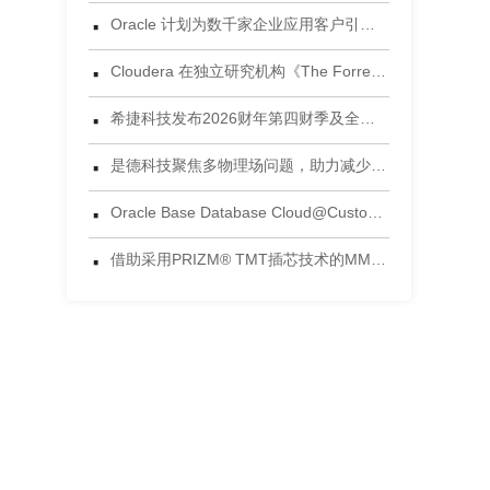
·
Oracle 计划为数千家企业应用客户引入 Gemini 模型
·
Cloudera 在独立研究机构《The Forrester Wave™：数据湖仓，2026年第三季度》评估中获评领导者
·
希捷科技发布2026财年第四财季及全年财务业绩
·
是德科技聚焦多物理场问题，助力减少电子设计后期失效风险
·
Oracle Base Database Cloud@Customer 正式发布
·
借助采用PRIZM® TMT插芯技术的MMC®连接器，将连接能力提升到新高度 为当今AI数据中心环境设计的连接方案