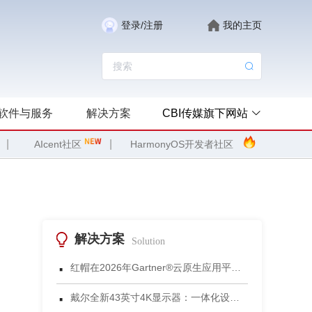
登录/注册
我的主页
软件与服务
解决方案
CBI传媒旗下网站
|
|
AIcent社区
HarmonyOS开发者社区
解决方案
Solution
·
红帽在2026年Gartner®云原生应用平台魔力象限中被评为领导者
·
戴尔全新43英寸4K显示器：一体化设计重塑小型会议空间协作体验