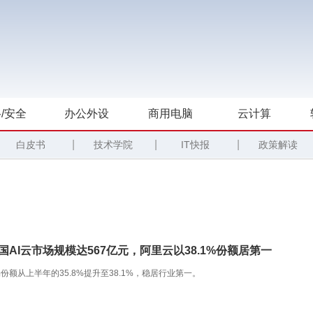
/安全
办公外设
商用电脑
云计算
|
|
|
白皮书
技术学院
IT快报
政策解读
中国AI云市场规模达567亿元，阿里云以38.1%份额居第一
份额从上半年的35.8%提升至38.1%，稳居行业第一。