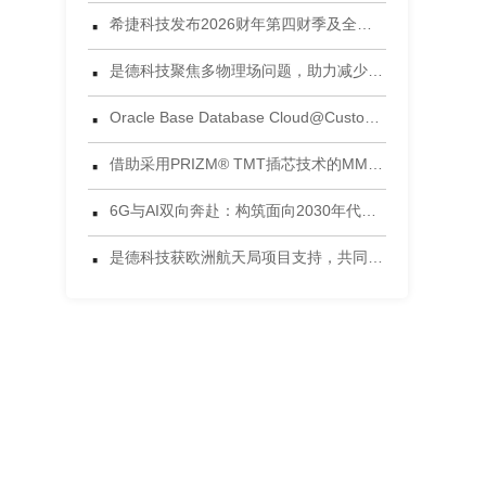
·
希捷科技发布2026财年第四财季及全年财务业绩
·
是德科技聚焦多物理场问题，助力减少电子设计后期失效风险
·
Oracle Base Database Cloud@Customer 正式发布
·
借助采用PRIZM® TMT插芯技术的MMC®连接器，将连接能力提升到新高度 为当今AI数据中心环境设计的连接方案
·
6G与AI双向奔赴：构筑面向2030年代的智能网络
·
是德科技获欧洲航天局项目支持，共同开发面向5G非地面网络的区块链可信框架