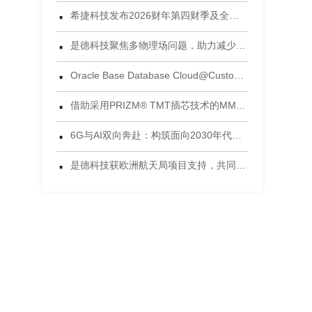
·
希捷科技发布2026财年第四财季及全年财务业绩
·
是德科技聚焦多物理场问题，助力减少电子设计后期失效风险
·
Oracle Base Database Cloud@Customer 正式发布
·
借助采用PRIZM® TMT插芯技术的MMC®连接器，将连接能力提升到新高度 为当今AI数据中心环境设计的连接方案
·
6G与AI双向奔赴：构筑面向2030年代的智能网络
·
是德科技获欧洲航天局项目支持，共同开发面向5G非地面网络的区块链可信框架