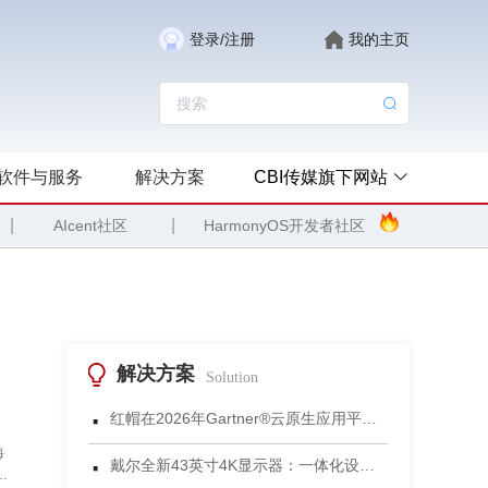
登录/注册
我的主页
软件与服务
解决方案
CBI传媒旗下网站
|
|
AIcent社区
HarmonyOS开发者社区
解决方案
Solution
·
红帽在2026年Gartner®云原生应用平台魔力象限中被评为领导者
·
海
戴尔全新43英寸4K显示器：一体化设计重塑小型会议空间协作体验
方