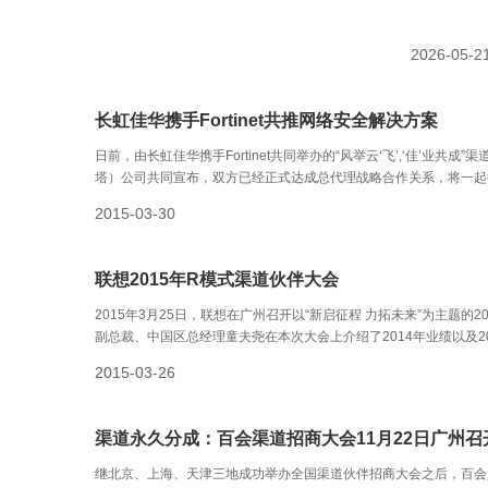
案，精彩亮相
口商品交易会
出、剧场剧
2026-05-2
专业积淀与创
Spectera
长虹佳华携手Fortinet共推网络安全解决方案
日前，由长虹佳华携手Fortinet共同举办的“风举云‘飞’,‘佳’业共
塔）公司共同宣布，双方已经正式达成总代理战略合作关系，将一起
2015-03-30
联想2015年R模式渠道伙伴大会
2015年3月25日，联想在广州召开以“新启征程 力拓未来”为主题
副总裁、中国区总经理童夫尧在本次大会上介绍了2014年业绩以及
部署。这三个点就是产品极大丰富化、组织结构各司其职、转守为攻
2015-03-26
渠道永久分成：百会渠道招商大会11月22日广州召
继北京、上海、天津三地成功举办全国渠道伙伴招商大会之后，百会