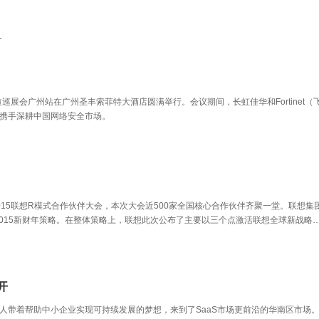
2026广州国际专业灯光、音响展览会（PLS 2026）。森海塞尔集团展台位于中国进
展馆（广交会展馆）A区2.2馆B16，将展示满足不同需求的完整产品矩阵，覆盖现场
院、广电及流媒体制作、企业及教育等各类应用场景，全方位呈现集团在音频技术领域
1
新突破。参会者可体验来自森海塞尔、诺音曼及Merging的最新产品，包括森海塞尔
、HD 480 PRO、诺音曼沉浸音监听系统、Pyramix 16及Ovation 12等。
成”渠道巡展会广州站在广州圣丰索菲特大酒店圆满举行。会议期间，长虹佳华和Fortinet（
携手深耕中国网络安全市场。
的2015联想R模式合作伙伴大会，本次大会近500家全国核心合作伙伴齐聚一堂。联想集
2015新财年策略。在整体策略上，联想此次公布了主要以三个点激活联想全球新战略
的策略。
开
人带着帮助中小企业实现可持续发展的梦想，来到了SaaS市场更前沿的华南区市场