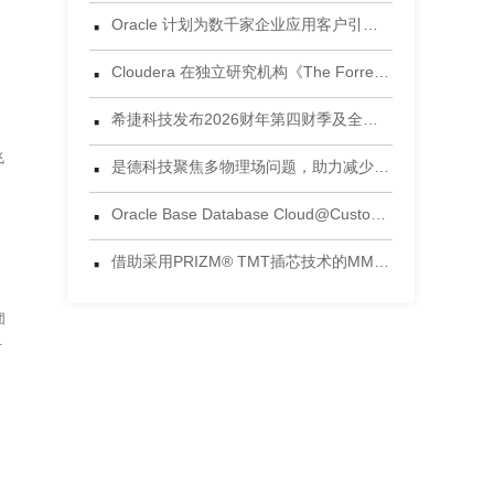
·
出
Oracle 计划为数千家企业应用客户引入 Gemini 模型
演
的
·
Cloudera 在独立研究机构《The Forrester Wave™：数据湖仓，2026年第三季度》评估中获评领导者
·
希捷科技发布2026财年第四财季及全年财务业绩
·
飞
是德科技聚焦多物理场问题，助力减少电子设计后期失效风险
·
Oracle Base Database Cloud@Customer 正式发布
·
借助采用PRIZM® TMT插芯技术的MMC®连接器，将连接能力提升到新高度 为当今AI数据中心环境设计的连接方案
团
的
。