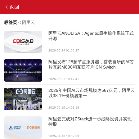
返回
标签页
<
阿里云
阿里云ANOLISA：Agentic原生操作系统正式
开源
2026-06-24 01:06:27
阿里发布128超节点服务器，搭载自研的AI芯
片真武M890和互联芯片ICN Switch
2026-05-21 10:47:41
2025年中国AI云市场规模达567亿元，阿里云
以38.1%份额居第一
2026-05-19 14:01:18
阿里云完成对ZStack进一步战略投资并实现
控股
2026-01-13 10:59:33