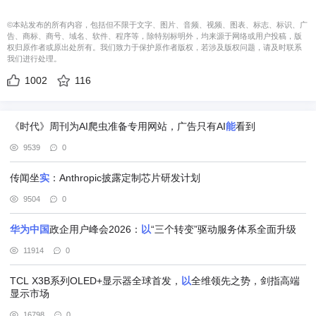
©本站发布的所有内容，包括但不限于文字、图片、音频、视频、图表、标志、标识、广
告、商标、商号、域名、软件、程序等，除特别标明外，均来源于网络或用户投稿，版
权归原作者或原出处所有。我们致力于保护原作者版权，若涉及版权问题，请及时联系
我们进行处理。
1002
116
《时代》周刊为AI爬虫准备专用网站，广告只有AI
能
看到
9539
0
传闻坐
实
：Anthropic披露定制芯片研发计划
9504
0
华为
中国
政企用户峰会2026：
以
“三个转变”驱动服务体系全面升级
11914
0
TCL X3B系列OLED+显示器全球首发，
以
全维领先之势，剑指高端
显示市场
16798
0