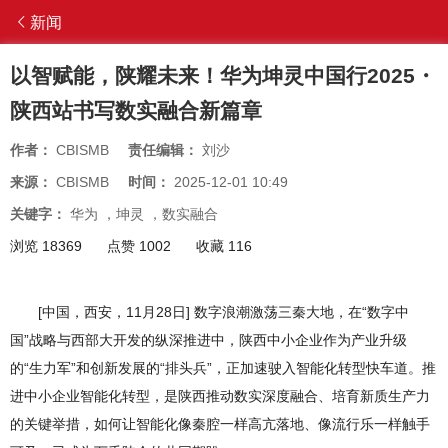
新闻
以智赋能，陕耀未来！华为坤灵中国行2025・
陕西站书写数实融合新篇章
作者：
CBISMB
责任编辑：
刘沙
来源：
CBISMB
时间：
2025-12-01 10:49
关键字：
华为
，
坤灵
，
数实融合
浏览 18369
点赞 1002
收藏 116
[中国，西安，11月28日] 数字浪潮激荡三秦大地，在“数字中
国”战略与西部大开发的纵深推进中，陕西中小企业作为产业升级
的“生力军”和创新发展的“排头兵”，正加速驶入智能化转型快车道。推
进中小企业智能化转型，是陕西推动数实深度融合、培育新质生产力
的关键举措，如何让智能化像秦腔一样高亢落地、像流行乐一样触手