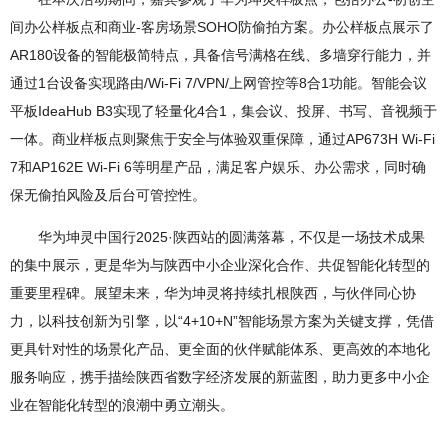
间办公样板点和商业-客房场景SOHO防偷拍方案。办公样板点展示了
AR180设备的智能极简特点，具备信号满格在线、多墙穿行能力，并
通过1台设备实现路由/Wi-Fi 7/VPN/上网管控等8合1功能。智能会议
平板IdeaHub B3实现了轻量化4合1，集会议、投屏、书写、音视频于
一体。商业样板点则聚焦于安全与体验双重保障，通过AP673H Wi-Fi
7和AP162E Wi-Fi 6等明星产品，满足客户娱乐、办公需求，同时确
保无偷拍风险及后台可管控性。
华为坤灵中国行2025·陕西站的圆满落幕，不仅是一场技术成果
的集中展示，更是华为与陕西中小企业深化合作、共促智能化转型的
重要里程碑。展望未来，华为坤灵将持续扎根陕西，与伙伴同心协
力，以科技创新为引擎，以“4+10+N”智能场景方案为关键支撑，凭借
更具针对性的场景化产品、更全面的伙伴赋能体系、更高效的本地化
服务响应，携手描绘陕西省数字经济发展的新蓝图，助力更多中小企
业在智能化转型的浪潮中勇立潮头。