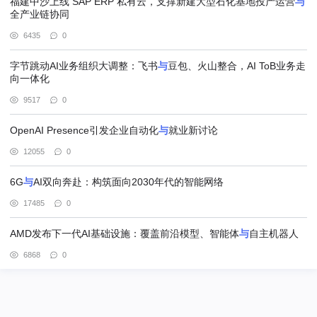
福建中沙上线 SAP ERP 私有云，支撑新建大型石化基地投产运营
与
全产业链协同
6435
0
字节跳动AI业务组织大调整：飞书
与
豆包、火山整合，AI ToB业务走
向一体化
9517
0
OpenAI Presence引发企业自动化
与
就业新讨论
12055
0
6G
与
AI双向奔赴：构筑面向2030年代的智能网络
17485
0
AMD发布下一代AI基础设施：覆盖前沿模型、智能体
与
自主机器人
6868
0