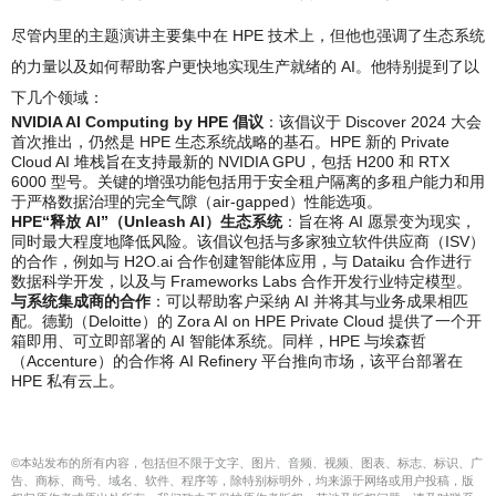
尽管内里的主题演讲主要集中在 HPE 技术上，但他也强调了生态系统
的力量以及如何帮助客户更快地实现生产就绪的 AI。他特别提到了以
下几个领域：
NVIDIA AI Computing by HPE 倡议
：该倡议于 Discover 2024 大会
首次推出，仍然是 HPE 生态系统战略的基石。HPE 新的 Private
Cloud AI 堆栈旨在支持最新的 NVIDIA GPU，包括 H200 和 RTX
6000 型号。关键的增强功能包括用于安全租户隔离的多租户能力和用
于严格数据治理的完全气隙（air-gapped）性能选项。
HPE“释放 AI”（Unleash AI）生态系统
：旨在将 AI 愿景变为现实，
同时最大程度地降低风险。该倡议包括与多家独立软件供应商（ISV）
的合作，例如与 H2O.ai 合作创建智能体应用，与 Dataiku 合作进行
数据科学开发，以及与 Frameworks Labs 合作开发行业特定模型。
与系统集成商的合作
：可以帮助客户采纳 AI 并将其与业务成果相匹
配。德勤（Deloitte）的 Zora AI on HPE Private Cloud 提供了一个开
箱即用、可立即部署的 AI 智能体系统。同样，HPE 与埃森哲
（Accenture）的合作将 AI Refinery 平台推向市场，该平台部署在
HPE 私有云上。
©本站发布的所有内容，包括但不限于文字、图片、音频、视频、图表、标志、标识、广
告、商标、商号、域名、软件、程序等，除特别标明外，均来源于网络或用户投稿，版