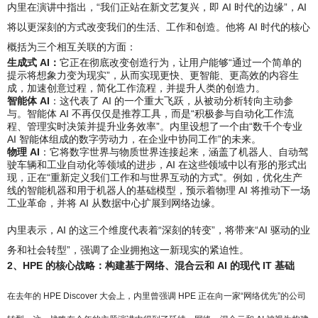
内里在演讲中指出，“我们正站在新文艺复兴，即 AI 时代的边缘”，AI
将以更深刻的方式改变我们的生活、工作和创造。他将 AI 时代的核心
概括为三个相互关联的方面：
生成式 AI：
它正在彻底改变创造行为，让用户能够“通过一个简单的
提示将想象力变为现实”，从而实现更快、更智能、更高效的内容生
成，加速创意过程，简化工作流程，并提升人类的创造力。
智能体 AI
：这代表了 AI 的一个重大飞跃，从被动分析转向主动参
与。智能体 AI 不再仅仅是推荐工具，而是“积极参与自动化工作流
程、管理实时决策并提升业务效率”。内里设想了一个由“数千个专业
AI 智能体组成的数字劳动力，在企业中协同工作”的未来。
物理 AI
：它将数字世界与物质世界连接起来，涵盖了机器人、自动驾
驶车辆和工业自动化等领域的进步，AI 在这些领域中以有形的形式出
现，正在“重新定义我们工作和与世界互动的方式”。例如，优化生产
线的智能机器和用于机器人的基础模型，预示着物理 AI 将推动下一场
工业革命，并将 AI 从数据中心扩展到网络边缘。
内里表示，AI 的这三个维度代表着“深刻的转变”，将带来“AI 驱动的业
务和社会转型”，强调了企业拥抱这一新现实的紧迫性。
2、HPE 的核心战略：构建基于网络、混合云和 AI 的现代 IT 基础
在去年的 HPE Discover 大会上，内里曾强调 HPE 正在向一家“网络优先”的公司