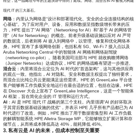
转型，这一战略在今年的主题演讲中得到了延续。网络、混合云和 AI 被视为构建
现代 IT 的三大基石。
网络
：内里认为网络是“设计和部署现代化、安全的企业连接结构的核
心基础”。为了应对用户、设备、应用和数据呈指数级增长带来的压
力，HPE 提出了“AI 网络”（Networking for AI）和“基于 AI 的网络管
理”（AI for Networking）的概念。前者升级基础设施以应对 AI 严苛
的数据流，后者则将 AI 嵌入到网络中，以管理、修复和优化网络本
身。HPE 宣布了多项网络创新，包括私有 5G、Wi-Fi 7 接入点以及
Aruba Networking Central 中的智能体 AI 网格和网络副驾驶
（networking co-pilot）。随着美国司法部与 HPE 就收购瞻博网络
（Juniper Networks）达成协议，HPE 的网络战略有望进一步推进。
混合云
：内里将混合云定位为 AI 时代的“首选架构”，这与其他供应商
的观点一致。他指出，AI 对隐私、安全和数据主权提出了独特要求，
而混合云比纯公共云更能满足这些需求。HPE 的 GreenLake 平台使
客户能够将工作负载安全地运行在最合适的位置，包括在边缘。HPE
在 Discover 大会上宣布了 GreenLake Intelligence，这是一个智能体
AI 框架，旨在简化企业的 IT 管理和运行方式。
AI
：AI 是 HPE 现代 IT 战略的第三个支柱。内里强调“AI 的好坏取决
于其背后数据基础设施的优劣”，并表示 HPE 几乎所有产品都已为 AI
时代进行了改造。例如，HPE 推出了用于数据密集型和 AI 工作负载
的解耦智能系统 HPE Alletra Storage MP，它能够独立扩展计算和存
储节点，从而将成本降低高达 40%，能耗降低 45%。
3. 私有云是 AI 的未来，但成本控制至关重要