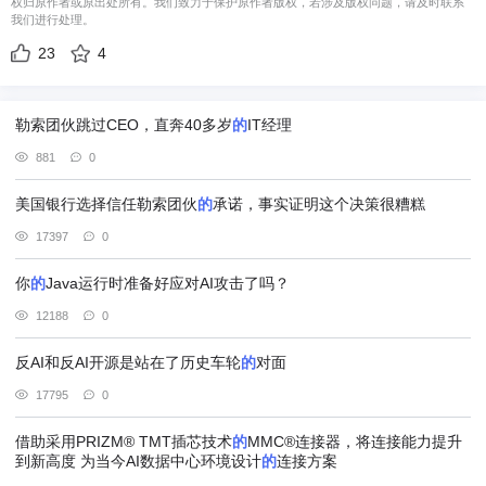
权归原作者或原出处所有。我们致力于保护原作者版权，若涉及版权问题，请及时联系
我们进行处理。
23
4
勒索团伙跳过CEO，直奔40多岁
的
IT经理
881
0
美国银行选择信任勒索团伙
的
承诺，事实证明这个决策很糟糕
17397
0
你
的
Java运行时准备好应对AI攻击了吗？
12188
0
反AI和反AI开源是站在了历史车轮
的
对面
17795
0
借助采用PRIZM® TMT插芯技术
的
MMC®连接器，将连接能力提升
到新高度 为当今AI数据中心环境设计
的
连接方案