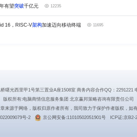
0年有望
突破
千亿元
12235
16，RISC-V
架构
加速迈向移动终端
11695
里甲1号第三置业A座1508室 商务内容合作QQ：2291221 电话:1339
版权所有:电脑商情信息服务集团 北京赢邦策略咨询有限责任公司
文章来源于网络，版权归原作者所有，我司致力于保护作者版权，如
022009079号-2
京公网安备:11010502051901号
ICP证:京B2-2