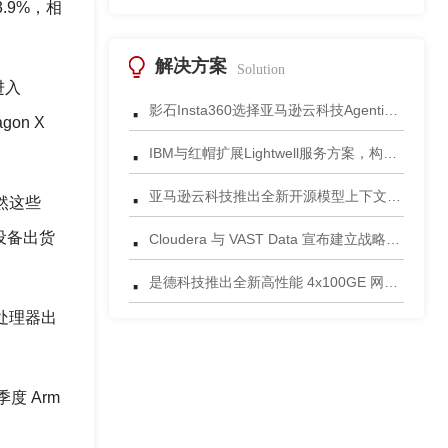
.9%，相
解决方案
Solution
进入
·
影石Insta360选择亚马逊云科技Agentic AI 正式发布一站式智能成片应用
gon X
·
IBM与红帽扩展Lightwell服务方案，构建适配AI时代开源生态的可信基础设施
·
亚马逊云科技推出全新开源模型上下文协议服务器助力科学家快速获取关键研究数据
虽然这些
·
类设备出货
Cloudera 与 VAST Data 宣布建立战略合作伙伴关系，携手为复杂环境部署AI数据平台
·
是德科技推出全新高性能 4x100GE 网络安全测试平台
列处理器出
 Arm