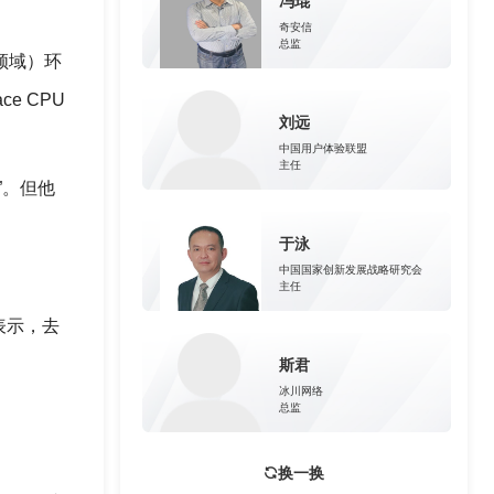
冯琨
奇安信
总监
个领域）环
e CPU
刘远
中国用户体验联盟
主任
额”。但他
于泳
中国国家创新发展战略研究会
主任
 表示，去
斯君
冰川网络
总监
换一换