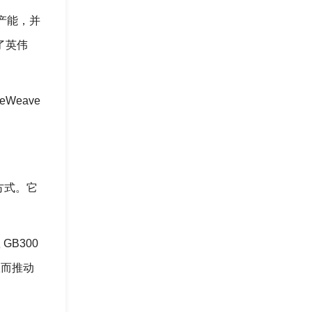
的产能，并
为了英伟
Weave
的方式。它
GB300
从而推动