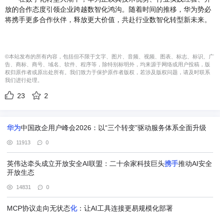
放的合作态度引领企业跨越数智化鸿沟。随着时间的推移，华为势必
将携手更多合作伙伴，释放更大价值，共赴行业数智化转型新未来。
©本站发布的所有内容，包括但不限于文字、图片、音频、视频、图表、标志、标识、广
告、商标、商号、域名、软件、程序等，除特别标明外，均来源于网络或用户投稿，版
权归原作者或原出处所有。我们致力于保护原作者版权，若涉及版权问题，请及时联系
我们进行处理。
23
2
华为
中国政企用户峰会2026：以“三个转变”驱动服务体系全面升级
11913
0
英伟达牵头成立开放安全AI联盟：二十余家科技巨头
携手
推动AI安全
开放生态
14831
0
MCP协议走向无状态
化
：让AI工具连接更易规模化部署