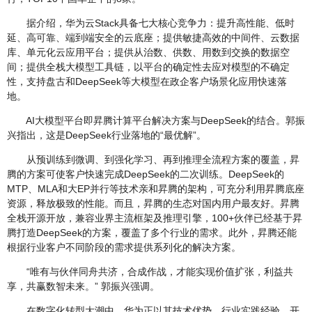
据介绍，华为云Stack具备七大核心竞争力：提升高性能、低时
延、高可靠、端到端安全的云底座；提供敏捷高效的中间件、云数据
库、单元化云应用平台；提供从治数、供数、用数到交换的数据空
间；提供全栈大模型工具链，以平台的确定性去应对模型的不确定
性，支持盘古和DeepSeek等大模型在政企客户场景化应用快速落
地。
AI大模型平台即昇腾计算平台解决方案与DeepSeek的结合。郭振
兴指出，这是DeepSeek行业落地的“最优解”。
从预训练到微调、到强化学习、再到推理全流程方案的覆盖，昇
腾的方案可使客户快速完成DeepSeek的二次训练。DeepSeek的
MTP、MLA和大EP并行等技术亲和昇腾的架构，可充分利用昇腾底座
资源，释放极致的性能。而且，昇腾的生态对国内用户最友好。昇腾
全栈开源开放，兼容业界主流框架及推理引擎，100+伙伴已经基于昇
腾打造DeepSeek的方案，覆盖了多个行业的需求。此外，昇腾还能
根据行业客户不同阶段的需求提供系列化的解决方案。
“唯有与伙伴同舟共济，合成作战，才能实现价值扩张，利益共
享，共赢数智未来。” 郭振兴强调。
在数字化转型大潮中，华为正以其技术优势、行业实践经验、开