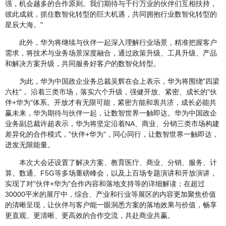
强，机会越多的合作原则。我们期待与千行万业的伙伴们互相扶持，
彼此成就，抓住数智化转型的巨大机遇，共同拥抱行业数智化转型的
星辰大海。"
此外，华为将继续与伙伴一起深入理解行业场景，精准把握客户
需求，将技术与业务场景深度融合，通过政策升级、工具升级、产品
和解决方案升级，共同服务好客户的数智化转型。
为此，华为中国政企业务总裁吴辉在会上表示，华为将围绕"四梁
六柱"， 沿着三类市场，落实六个升级，强健开放、紧密、成长的"伙
伴+华为"体系。开放才有无限可能，紧密方能和衷共济，成长必能共
赢未来，华为期待与伙伴一起，让数智世界一触即达。华为中国政企
业务副总裁许超表示，华为将坚定沿着NA、商业、分销三类市场构建
差异化的合作模式，"伙伴+华为"，同心同行，让数智世界一触即达，
迸发无限能量。
本次大会还设置了解决方案、教育医疗、商业、分销、服务、计
算、数通、F5G等多场重磅峰会，以及上百场专题演讲和开放演讲，
实现了对"伙伴+华为"合作内容和落地支持等的详细解读；在超过
30000平米的展厅中，综合、产业和行业等展区的内容更加聚焦价值
的清晰呈现，让伙伴与客户能一眼洞悉方案的落地效果与价值，畅享
更直观、更清晰、更高效的合作交流，共赴商业共赢。