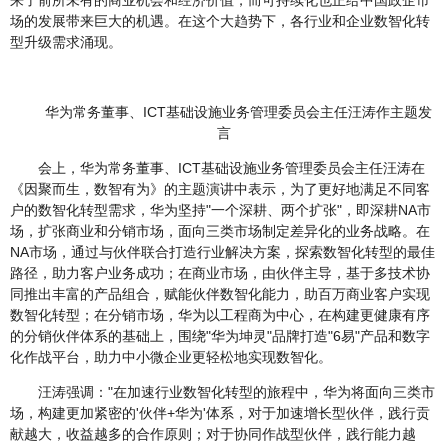
来了前所未有的商业机会和经济价值，而可持续化也正给中国政企市
场的发展带来巨大的机遇。在这个大趋势下，各行业和企业数智化转
型升级需求涌现。
华为常务董事、ICT基础设施业务管理委员会主任汪涛作主题发
言
会上，华为常务董事、ICT基础设施业务管理委员会主任汪涛在
《因聚而生，数智有为》的主题演讲中表示，为了更好地满足不同客
户的数智化转型需求，华为坚持"一个深耕、两个扩张"，即深耕NA市
场，扩张商业和分销市场，面向三类市场制定差异化的业务战略。在
NA市场，通过与伙伴联合打造行业解决方案，探索数智化转型的最佳
路径，助力客户业务成功；在商业市场，由伙伴主导，基于多技术协
同推出丰富的产品组合，赋能伙伴数智化能力，助百万商业客户实现
数智化转型；在分销市场，华为以工程商为中心，在构建更健康有序
的分销伙伴体系的基础上，围绕"华为坤灵"品牌打造"6易"产品和数字
化作战平台，助力中小微企业更轻松地实现数智化。
汪涛强调："在加速行业数智化转型的旅程中，华为将面向三类市
场，构建更加紧密的'伙伴+华为'体系，对于加速增长型伙伴，践行贡
献越大，收益越多的合作原则；对于协同作战型伙伴，践行能力越