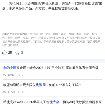
3月15日，大会将围绕"抓住大机遇，共筑新一代数智基础设施"主
题，带来众多新产品、新方案，共赢数智世界新机遇。
©本站发布的所有内容，包括但不限于文字、图片、音频、视频、图表、标志、标识、广
告、商标、商号、域名、软件、程序等，除特别标明外，均来源于网络或用户投稿，版
权归原作者或原出处所有。我们致力于保护原作者版权，若涉及版权问题，请及时联系
我们进行处理。
25
3
华为
中国
政企用户峰会2026：以“三个转变”驱动服务体系全面升级
11913
0
欧盟AI透明合规大限仅剩
数
周，你的企业准备好了吗？
14779
0
希捷亮相WAIC 2026世界人工智能
大会
，构筑AI时代数据流动新底座