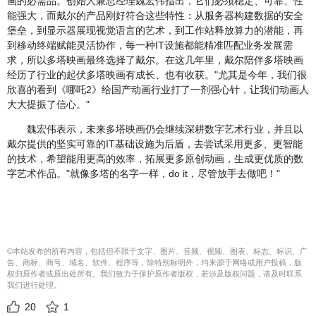
画的必需品。创始人兼总经理魏宏伟指出，它们必须稳定、可靠、性
能强大，而戴尔的产品刚好符合这些特性：从服务器构建数据的安全
堡垒，到显示器展现视觉语言的艺术，到工作站释放算力的潜能，再
到移动终端赋能灵活协作，每一种IT设施都能精准匹配业务发展需
求，所以多塔映画最终选择了戴尔。在这几年里，戴尔陪伴多塔映画
经历了行业的起伏多塔映画有成长、也有收获。"尤其是今年，我们很
欣喜的看到《哪吒2》给国产动画行业打了一剂强心针，让我们动画人
大大提振了信心。"
魏宏伟表示，未来多塔映画仍会继续深耕数字艺术行业，并且以
戴尔提供的坚实可靠的IT基础设施为后盾，去尝试采用更多、更智能
的技术，希望能用更高的效率，拓展更多原创动画，生成更优质的数
字艺术作品。"就像多塔的名字一样，do it，尽管放手去做吧！"
©本站发布的所有内容，包括但不限于文字、图片、音频、视频、图表、标志、标识、广
告、商标、商号、域名、软件、程序等，除特别标明外，均来源于网络或用户投稿，版
权归原作者或原出处所有。我们致力于保护原作者版权，若涉及版权问题，请及时联系
我们进行处理。
20
1