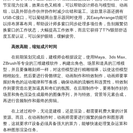
节呈现力拉满，效果出色又精准，可以帮助设计师在与模型组、动画
组，以及外部合作伙伴协作时减少出错和返工。这款显示器还拥有
USB-C接口，可以菊链两台显示器同时使用，其EasyArrange功能可
以排布屏幕布局，帮助设计师多窗口同步处理多项任务，告别频繁切
换窗口的工作状态，大幅提高工作效率，而且它获得了T?V眼部舒适
度五星认证，可以保护眼睛，缓解疲劳。
高效高能，缩短成片时间
在前期策划完成后，建模师会根据设定，使用Maya、3ds Max、
ZBrush等专业的三维建模软件，构建出角色、场景和道具的三维模
型，并且要像雕刻师一样，对这些模型进行精雕细琢，以使这些模型
栩栩如生。然后要进行骨骼绑定、动画制作和特效制作，动画师要掌
握好角色的运动规律和节奏感，确保动画的流畅性和连贯性，特效制
作则要营造出更加逼真和奇幻的氛围。在后期制作中，要将制作好的
场景和角色渲染生成最终的图像序列，并与特效、背景等元素合成，
再进行音频制作和最终的剪辑。
在上述过程中，无论是建模，还是渲染，都需要耗费大量的计算
资源。而且，在动画制作时，动画师需要进行频繁的操作和图形调
整，这就要求IT设备必须具备强大的算力，能够快速处理复杂运算和
各种图形渲染任务。