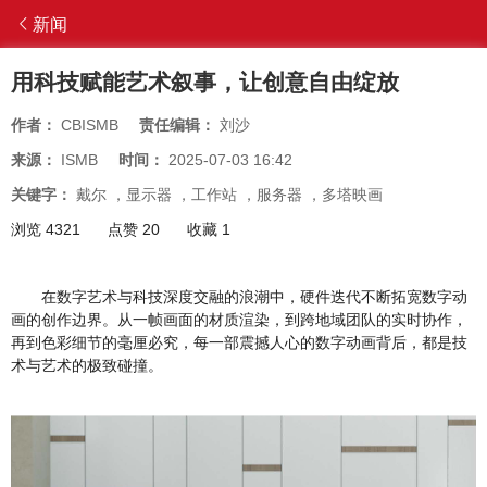
新闻
用科技赋能艺术叙事，让创意自由绽放
作者：
CBISMB
责任编辑：
刘沙
来源：
ISMB
时间：
2025-07-03 16:42
关键字：
戴尔
，
显示器
，
工作站
，
服务器
，
多塔映画
浏览 4321
点赞 20
收藏 1
在数字艺术与科技深度交融的浪潮中，硬件迭代不断拓宽数字动
画的创作边界。从一帧画面的材质渲染，到跨地域团队的实时协作，
再到色彩细节的毫厘必究，每一部震撼人心的数字动画背后，都是技
术与艺术的极致碰撞。