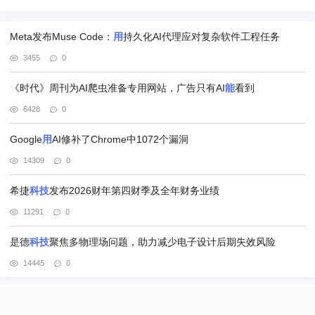
Meta发布Muse Code：
用
持久化AI代理应对复杂软件工程任务
3455
0
《时代》周刊为AI爬虫准备专用网站，广告只有AI
能
看到
6428
0
Google
用
AI修补了Chrome中1072个漏洞
14309
0
希捷
科技
发布2026财年第四财季及全年财务业绩
11291
0
是德
科技
聚焦多物理场问题，助力减少电子设计后期失效风险
14445
0