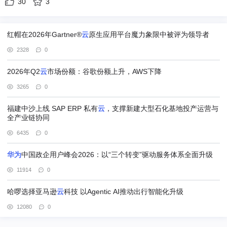
30
3
红帽在2026年Gartner®
云
原生应用平台魔力象限中被评为领导者
2328
0
2026年Q2
云
市场份额：谷歌份额上升，AWS下降
3265
0
福建中沙上线 SAP ERP 私有
云
，支撑新建大型石化基地投产运营与
全产业链协同
6435
0
华为
中国政企用户峰会2026：以“三个转变”驱动服务体系全面升级
11914
0
哈啰选择亚马逊
云
科技 以Agentic AI推动出行智能化升级
12080
0