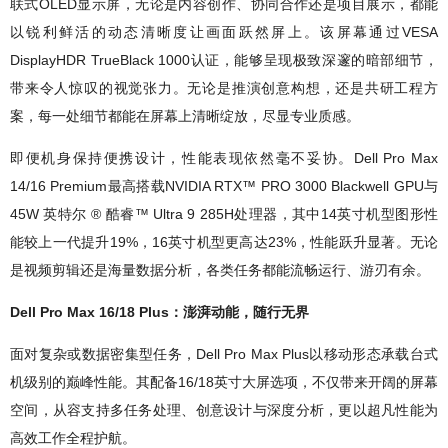
联式OLED显示屏，无论是内容创作、协同合作还是项目展示，都能
以锐利鲜活的动态清晰度让画面跃然屏上。该屏幕通过VESA
DisplayHDR TrueBlack 1000认证，能够呈现极致深邃的暗部细节，
带来令人惊叹的视觉张力。无论是推演创意构想，还是共研工程方
案，每一处细节都能在屏幕上清晰绽放，尽显专业质感。
即便机身保持便携设计，性能表现依然毫不妥协。Dell Pro Max
14/16 Premium最高搭载NVIDIA RTX™ PRO 3000 Blackwell GPU与
45W 英特尔 ® 酷睿™ Ultra 9 285H处理器，其中14英寸机型图形性
能较上一代提升19%，16英寸机型更高达23%，性能跃升显著。无论
是视频剪辑还是海量数据分析，各类任务都能流畅运行、游刃有余。
Dell Pro Max 16/18 Plus：澎湃动能，随行无界
面对复杂或数据密集型任务，Dell Pro Max Plus以移动形态承载台式
机级别的巅峰性能。其配备16/18英寸大屏选项，不仅带来开阔的屏幕
空间，从容支持多任务处理、创意设计与深度分析，更以超凡性能为
高效工作全程护航。