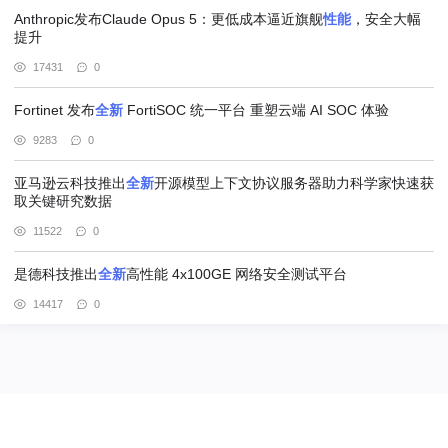
Anthropic发布Claude Opus 5：更低成本逼近旗舰
性能
，安全大幅
提升
17431
0
Fortinet 发布
全新
FortiSOC 统一平台 重塑云端 AI SOC 体验
9283
0
亚马逊云科技推出
全新
开源模型上下文协议服务器助力科学家快速获
取关键研究数据
11522
0
是德科技推出
全新
高性能 4x100GE 网络安全测试平台
14417
0
@北京赢邦策略咨询有限责任公司