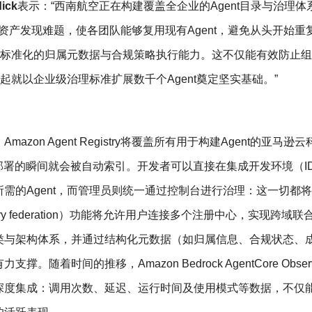
ick
表示：“西南航空正在构建覆盖全企业的Agent目录与治理体
了这一关键的资产发现难题，使各团队能够复用现有Agent，避免从头开始
具备标准化的归属元数据与合规策略执行能力。这不仅能有效防止
天起就以企业级治理标准扩展数千个Agent奠定坚实基础。”
on Agent Registry将覆盖所有用于构建Agent的亚马逊
Agent在部署的瞬间就会被自动索引。开发者可以直接在集成开发环境（I
需的Agent，而管理员则统一通过控制台进行治理：这一切都
stry federation）功能将允许用户连接多个注册中心，实现跨域
类与架构体系，并通过结构化元数据（如归属信息、合规状态、
时间的推移，Amazon Bedrock AgentCore Observab
深度集成：调用次数、延迟、运行时间及使用模式等数据，不仅