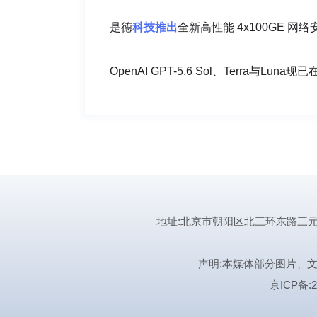
是德
科技
推出
全新高性能 4x100GE 网
OpenAI GPT-5.6 Sol、Terra与Luna现已
地址:北京市朝阳区北三环东路三元桥曙光西
声明:本媒体部分图片、
京ICP备:2