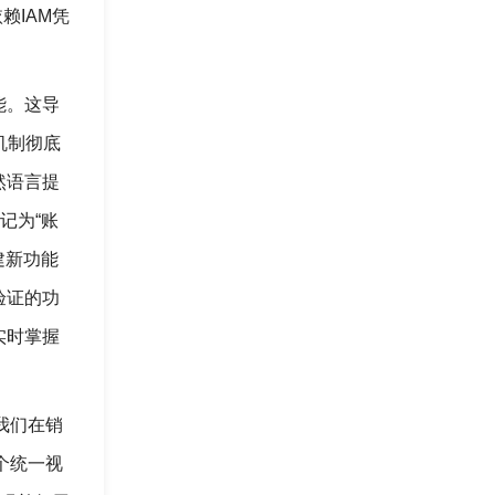
赖IAM凭
能。这导
”机制彻底
然语言提
记为“账
建新功能
验证的功
实时掌握
我们在销
一个统一视