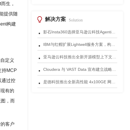
nt而生，
都能提供随
解决方案
Solution
ent构建
·
影石Insta360选择亚马逊云科技Agentic AI 正式发布一站式智能成片应用
·
IBM与红帽扩展Lightwell服务方案，构建适配AI时代开源生态的可信基础设施
·
亚马逊云科技推出全新开源模型上下文协议服务器助力科学家快速获取关键研究数据
及自定义
·
Cloudera 与 VAST Data 宣布建立战略合作伙伴关系，携手为复杂环境部署AI数据平台
持MCP
·
以通过控
是德科技推出全新高性能 4x100GE 网络安全测试平台
向现有的
版图，而
P的客户