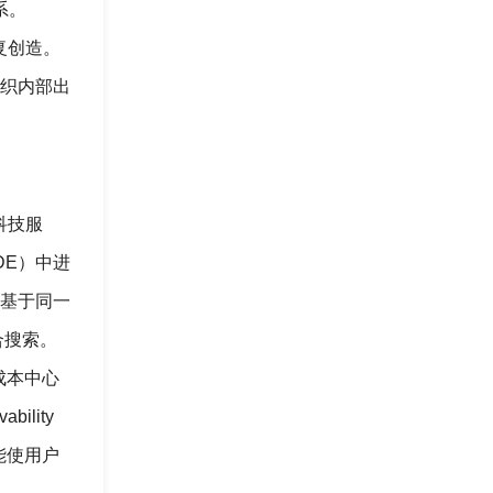
系。
重复创造。
组织内部出
云科技服
DE）中进
将基于同一
联合搜索。
成本中心
ility
能使用户