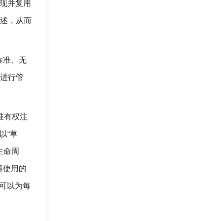
发现并复用
描述，从而
标准、无
格进行管
义谁有权注
以“草
生命周
再使用的
还可以为每