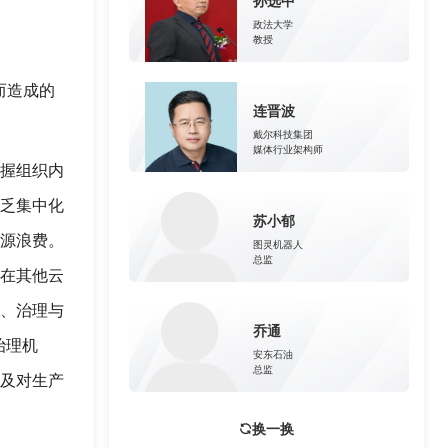
孙选中
政法大学
教授
而造成的
连晋波
戴尔科技集团
媒体行业架构师
掌握组织内
缺乏集中化
苏小郁
资源浪费。
图灵机器人
总监
布在其他云
现、治理与
乔通
治理机
安东石油
总监
以及对生产
换一换