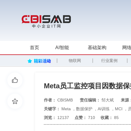
首页
AI智能
基础架构
网络
|
|
|
物联网
行业案例
Meta员工监控项目因数据
作者：
CBISMB
责任编辑：
邹大斌
来源
关键字：
Meta
，
数据保护
，
AI训练
，
MCI
，
浏览：
12137
点赞：
710
收藏：
85