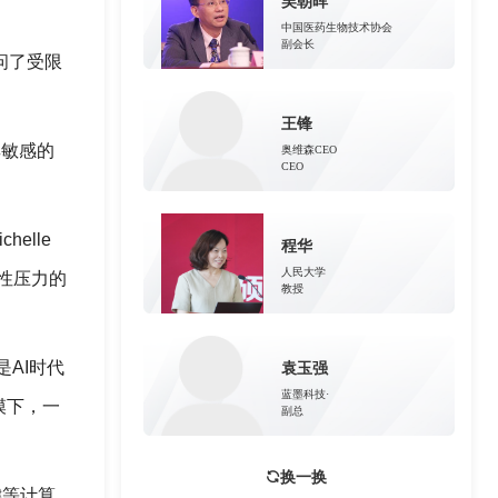
吴朝晖
中国医药生物技术协会
副会长
问了受限
王锋
其敏感的
奥维森CEO
CEO
elle
程华
人民大学
性压力的
教授
的是AI时代
袁玉强
蓝墨科技·
模下，一
副总
换一换
键等计算