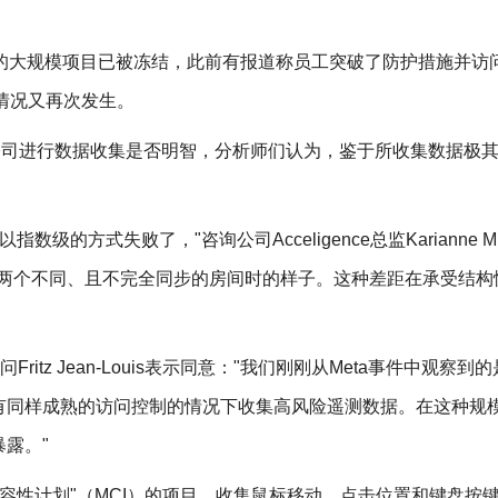
模型的大规模项目已被冻结，此前有报道称员工突破了防护措施并访
种情况又再次发生。
ok母公司进行数据收集是否明智，分析师们认为，鉴于所收集数据极
的方式失败了，"咨询公司Acceligence总监Karianne Mich
在两个不同、且不完全同步的房间时的样子。这种差距在承受结构
络安全顾问Fritz Jean-Louis表示同意："我们刚刚从Meta事件中观察到
有同样成熟的访问控制的情况下收集高风险遥测数据。在这种规
露。"
兼容性计划"（MCI）的项目，收集鼠标移动、点击位置和键盘按