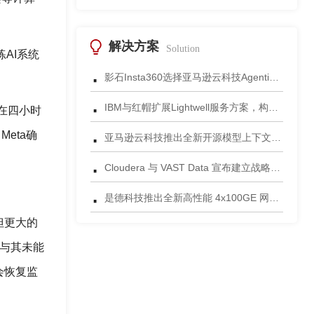
解决方案
Solution
AI系统
·
影石Insta360选择亚马逊云科技Agentic AI 正式发布一站式智能成片应用
·
IBM与红帽扩展Lightwell服务方案，构建适配AI时代开源生态的可信基础设施
洞在四小时
·
eta确
亚马逊云科技推出全新开源模型上下文协议服务器助力科学家快速获取关键研究数据
·
Cloudera 与 VAST Data 宣布建立战略合作伙伴关系，携手为复杂环境部署AI数据平台
·
是德科技推出全新高性能 4x100GE 网络安全测试平台
但更大的
全与其未能
会恢复监