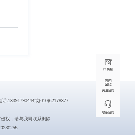
1790444或(010)62178877
有侵权，请与我司联系删除
0230255