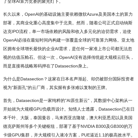
了全球AI算力竞赛的聚光灯下。
长久以来，OpenAI的基础设施主要依赖微软Azure及美国本土的算力
部署，其商业化重心高度集中于北美。然而，随着公司正式启动纳斯
达克IPO流程，单一市场依赖的风险和收入多元化的迫切需求，迫使
OpenAI必须在最短时间内构建一张覆盖全球的可靠算力网络。亚太地
区拥有全球增长最快的企业AI需求，是任何一家准上市公司都无法忽
视的估值压舱石。但这一次，OpenAI没有选择传统超大规模云巨头，
而是直接将战略筹码押在了Datasection身上。
为什么是Datasection？这家在日本名声渐起、却仍被部分国际投资者
视为"新面孔"的云厂商，其实握有多张难以复制的王牌。
首先，Datasection是一家纯粹的"AI原生新云"，其数据中心架构从一
开始就为大规模GPU负载而设计。知情人士透露，Datasection已在日
本千叶、大阪，泰国曼谷，马来西亚吉隆坡，澳大利亚悉尼以及美国
德克萨斯州等多个关键枢纽，部署了基于NVIDIA B300及GB300的万
卡级GPU集群，并大规模引入液冷方案，PUE逼近1.1的极高效水平。