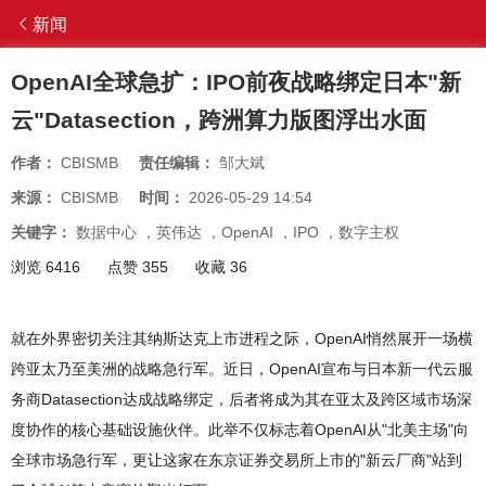
新闻
OpenAI全球急扩：IPO前夜战略绑定日本"新
云"Datasection，跨洲算力版图浮出水面
作者：
CBISMB
责任编辑：
邹大斌
来源：
CBISMB
时间：
2026-05-29 14:54
关键字：
数据中心
，
英伟达
，
OpenAI
，
IPO
，
数字主权
浏览 6416
点赞 355
收藏 36
就在外界密切关注其纳斯达克上市进程之际，OpenAI悄然展开一场横
跨亚太乃至美洲的战略急行军。近日，OpenAI宣布与日本新一代云服
务商Datasection达成战略绑定，后者将成为其在亚太及跨区域市场深
度协作的核心基础设施伙伴。此举不仅标志着OpenAI从"北美主场"向
全球市场急行军，更让这家在东京证券交易所上市的"新云厂商"站到