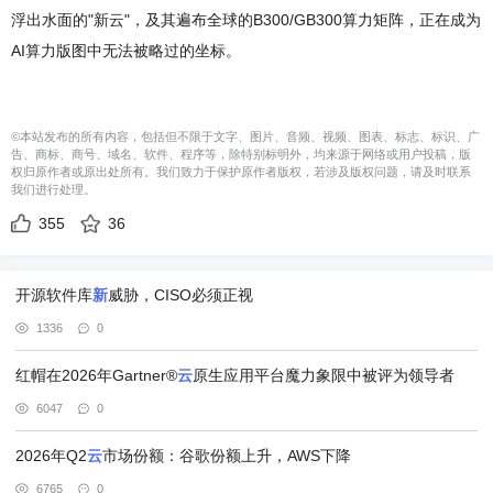
浮出水面的"新云"，及其遍布全球的B300/GB300算力矩阵，正在成为
AI算力版图中无法被略过的坐标。
©本站发布的所有内容，包括但不限于文字、图片、音频、视频、图表、标志、标识、广
告、商标、商号、域名、软件、程序等，除特别标明外，均来源于网络或用户投稿，版
权归原作者或原出处所有。我们致力于保护原作者版权，若涉及版权问题，请及时联系
我们进行处理。
355
36
开源软件库
新
威胁，CISO必须正视
1336
0
红帽在2026年Gartner®
云
原生应用平台魔力象限中被评为领导者
6047
0
2026年Q2
云
市场份额：谷歌份额上升，AWS下降
6765
0