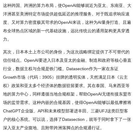
这种跨国、跨洲的算力布局，使OpenAI能够就近为亚太、东南亚、大
洋洲甚至美洲特定市场提供超低延迟的推理服务。对于既追求响应速
度、又对算力密度极其苛求的OpenAI来说，这种为AI量身打造、且遍
布全球热点区域的新一代基础设施，远比传统云的通用架构更具穿透
力。
其次，日本本土上市公司的身份，为这次战略绑定提供了不可替代的
信任锚点。OpenAI要进入日本及亚太的金融、制造和政府等核心垂直
行业，数据主权与合规是铁门槛。Datasection作为一家在东证
Growth市场（代码：3905）挂牌的透明实体，天然满足日本《云主
权》政策和亚太多个经济体的数据驻留要求。其在泰国、马来西亚等
地的算力中心，同样遵循当地合规框架，帮助OpenAI无缝衔接东盟市
场的监管需求。这种内嵌的合规基因，使得OpenAI能够以最低摩擦将
ChatGPT企业版、API和未来模型部署进丰田、三菱UFJ这类巨型客
户的核心系统。可以说，选择了Datasection，就等于同时拿下了一张
深入亚太产业腹地、且附带跨洲落脚点的合规通行证。