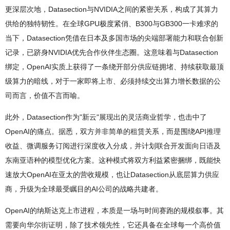
更深层次地，Datasection与NVIDIA之间的紧密关系，构成了其算力
供给的独特韧性。在全球GPU极度紧俏、B300与GB300一卡难求的
当下，Datasection凭借在日本及多国市场的尖端部署能力和联合创新
记录，已跻身NVIDIA优先合作伙伴生态圈。这意味着与Datasection
绑定，OpenAI实质上获得了一条绕开部分供应链拥堵、持续获取最顶
级算力的暗线，对于一家即将上市、必须持续交出算力增长数据的公
司而言，价值不言而喻。
此外，Datasection作为"新云"展现出的灵活商业哲学，也击中了
OpenAI的痛点。据悉，双方并非简单的租赁关系，而是围绕API推理
收益、微调服务订阅进行深度收入分成，并计划联合开发面向日语及
东南亚语种的模型优化方案。这种模式将双方利益紧密捆绑，既能快
速放大OpenAI在亚太的营收规模，也让Datasection从底层算力供应
商，升级为全球最受瞩目的AI公司的战略共建者。
OpenAI的纳斯达克上市进程，本质是一场与时间赛跑的规模叙事。其
需要向华尔街证明，除了技术领先性，它还具备在全球每一个高价值