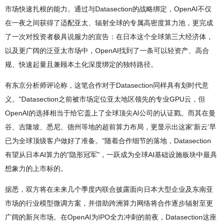
市场快速扎根的能力。通过与Datasection的战略绑定，OpenAI不仅
在一夜之间获得了适配亚太、辐射全球的专属高密度算力池，更完成
了一次对投资者极具说服力的宣告：在日本这个全球第三大经济体，
以及更广阔的泛亚太市场中，OpenAI找到了一条可以轻资产、高合
规、快速起量且兼顾本土化深度绑定的独特路径。
有东京分析师评论称，这笔合作对于Datasection同样具有划时代意
义。"Datasection之前被市场定位亚太地区领先的专业GPU云，但
OpenAI的选择相当于给它盖上了全球顶尖AI公司的认证戳。而其在曼
谷、吉隆坡、悉尼、德州等地的超前算力布局，更显示出这家'新云'早
已为全球顶级客户做好了准备。"随着合作细节的落地，Datasection
有望从日本AI算力的"隐形冠军"，一跃成为全球AI基础设施板块中最具
想象力的上市标的。
据悉，双方将在未来几个季度内联合披露面向日本大型企业及东南亚
市场的行业模型微调方案，并借助跨洲算力网络将合作逐步辐射至更
广阔的新兴市场。在OpenAI为IPO全力冲刺的前夜，Datasection这座