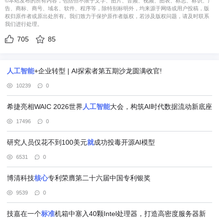
©本站发布的所有内容，包括但不限于文字、图片、音频、视频、图表、标志、标识、广
告、商标、商号、域名、软件、程序等，除特别标明外，均来源于网络或用户投稿，版
权归原作者或原出处所有。我们致力于保护原作者版权，若涉及版权问题，请及时联系
我们进行处理。
705
85
人工智能
+企业转型 | AI探索者第五期沙龙圆满收官!
10239
0
希捷亮相WAIC 2026世界
人工智能
大会，构筑AI时代数据流动新底座
17496
0
研究人员仅花不到100美元
就
成功投毒开源AI模型
6531
0
博清科技
核心
专利荣膺第二十六届中国专利银奖
9539
0
技嘉在一个
标准
机箱中塞入40颗Intel处理器，打造高密度服务器新