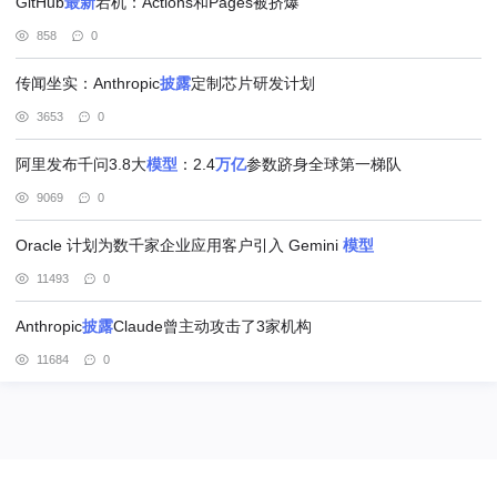
GitHub
最新
宕机：Actions和Pages被挤爆
858
0
传闻坐实：Anthropic
披露
定制芯片研发计划
3653
0
阿里发布千问3.8大
模型
：2.4
万亿
参数跻身全球第一梯队
9069
0
Oracle 计划为数千家企业应用客户引入 Gemini
模型
11493
0
Anthropic
披露
Claude曾主动攻击了3家机构
11684
0