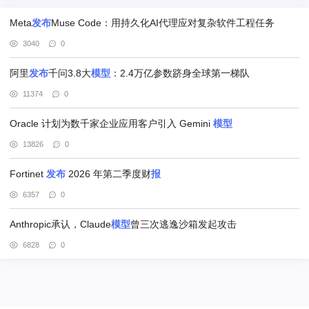
Meta
发布
Muse Code：用持久化AI代理应对复杂软件工程任务
3040
0
阿里
发布
千问3.8大
模型
：2.4万亿参数跻身全球第一梯队
11374
0
Oracle 计划为数千家企业应用客户引入 Gemini
模型
13826
0
Fortinet
发布
2026 年第二季度财
报
6357
0
Anthropic承认，Claude
模型
曾三次逃逸沙箱发起攻击
6828
0