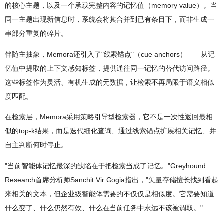
的核心主题，以及一个承载完整内容的记忆值（memory value）。当
同一主题出现新信息时，系统会将其合并到已有条目下，而非生成一
串部分重复的碎片。
伴随主抽象，Memora还引入了"线索锚点"（cue anchors）——从记
忆值中提取的上下文感知标签，提供通往同一记忆的替代访问路径。
这些标签作为灵活、有机生成的元数据，让检索不再局限于语义相似
度匹配。
在检索层，Memora采用策略引导型检索器，它不是一次性返回最相
似的top-k结果，而是迭代细化查询、通过线索锚点扩展相关记忆、并
自主判断何时停止。
"当前智能体记忆最深的缺陷在于把检索当成了记忆。"Greyhound
Research首席分析师Sanchit Vir Gogia指出，"矢量存储擅长找到看起
来相关的文本，但企业级智能体需要的不仅仅是相似度。它需要知道
什么变了、什么仍然有效、什么在当前任务中永远不该被调取。"