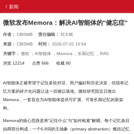
新闻
微软发布Memora：解决AI智能体的"健忘症"
作者：
CBISMB
责任编辑：
邹大斌
来源：
CBISMB
时间：
2026-07-01 10:54
关键字：
微软
，
AI智能体
，
Memora
，
长期记忆
，
RAG
浏览 12214
点赞 666
收藏 80
AI智能体正被寄望于记住多轮对话、用户偏好和历史决策，但现有记
忆方案的碎片化问题让这一切难以落地。微软研究院近日推出
Memora，一套旨在为AI智能体提供可扩展、可靠长期记忆的新架
构。
Memora的核心思路是将"记住什么"与"如何检索"解耦。每个记忆条目
由两部分构成：一个6-8词的主抽象（primary abstraction）概括记忆