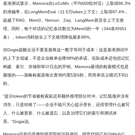
基准测试显示，Memora在LoCoMo（平均600轮对话）上取得86.3%
的准确率，在LongMemEval（11.5万token上下文）上取得87.4%，
超越了RAG、Mem0、Nemori、Zep、LangMem甚至全上下文推
理。同时，每个对话的记忆条目数仅为Mem0的一半（344条对651
条），token消耗较全上下文推理降低最多98%。
但Gogia提醒企业不要直接将这一数字等同于成本：这是基准测试中
的上下文缩减，不是企业账单会降98%的承诺。实际成本还包括记忆
构建、索引、存储和审计日志的开销。Memora最强的检索模式也是
最慢的——策略检索器每次查询约需5至6秒，而简单语义模式不到1
秒。
"提示token的节省被检索延迟和额外推理部分对冲。记忆瓶颈并没有
消失，只是转移了——企业不能只关心提示变长，还得管理什么被写
入、什么被更新、什么被遗忘，以及治理它们的索引和测试体
系。"Gogia说。
Memora目前仍是微软研究院的活跃项目，研究代码已在GitHub公