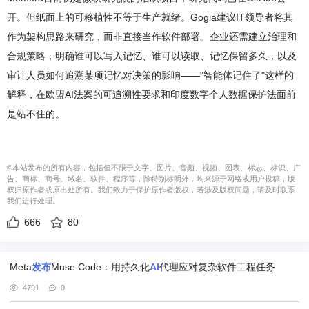
开。但纸面上的可移植性不等于生产就绪。Gogia建议IT领导者将其
作为架构思路来研究，而非直接当作软件部署。企业还需建立治理和
合规策略，明确谁可以写入记忆、谁可以读取、记忆保留多久，以及
审计人员如何追溯某项记忆对决策的影响——"智能体记住了"这样的
解释，在欧盟AI法案的可追溯性要求和印度数字个人数据保护法面前
是站不住的。
©本站发布的所有内容，包括但不限于文字、图片、音频、视频、图表、标志、标识、广
告、商标、商号、域名、软件、程序等，除特别标明外，均来源于网络或用户投稿，版
权归原作者或原出处所有。我们致力于保护原作者版权，若涉及版权问题，请及时联系
我们进行处理。
666
80
Meta
发布
Muse Code：用持久化
AI
代理应对复杂软件工程任务
4791
0