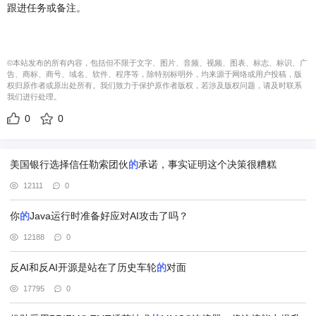
跟进任务或备注。
©本站发布的所有内容，包括但不限于文字、图片、音频、视频、图表、标志、标识、广
告、商标、商号、域名、软件、程序等，除特别标明外，均来源于网络或用户投稿，版
权归原作者或原出处所有。我们致力于保护原作者版权，若涉及版权问题，请及时联系
我们进行处理。
0
0
美国银行选择信任勒索团伙
的
承诺，事实证明这个决策很糟糕
12111
0
你
的
Java运行时准备好应对AI攻击了吗？
12188
0
反AI和反AI开源是站在了历史车轮
的
对面
17795
0