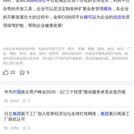
同时，金和C6
协同办公
平台还满足企业个性化的管理需求，利用平台
自带的开发工具，企业可以灵活定制各种扩展业务管理
模块
，在企业
的不断发展壮大的过程中，金和C6协同平台
都可以
为企业的
信息化
管
理保驾护航，帮助企业健康发展!
©本站发布的所有内容，包括但不限于文字、图片、音频、视频、图表、标志、标识、广
告、商标、商号、域名、软件、程序等，除特别标明外，均来源于网络或用户投稿，版
权归原作者或原出处所有。我们致力于保护原作者版权，若涉及版权问题，请及时联系
我们进行处理。
22
5
华为
中国
政企用户峰会2026：以“三个转变”驱动服务体系全面升级
11914
0
日立
集团
旗下工厂加入世界经济论坛全球灯塔网络，
集团
累计两座工
厂获此认可
12361
0