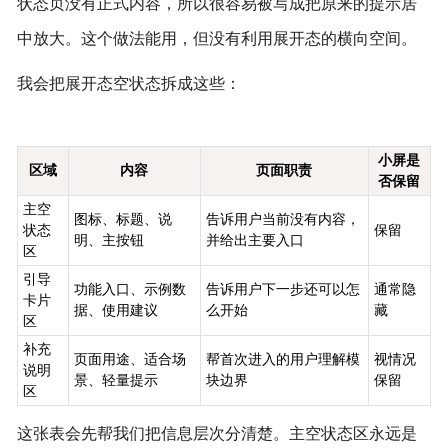
状态页没有正式内容，所以很容易被写成把原来的提示居
中放大。这个做法能用，但没有利用展开态的横向空间。
我会把展开态空状态拆成这些：
小屏是
区域
内容
页面职责
否保留
主空
图标、标题、说
告诉用户当前没有内容，
状态
保留
明、主按钮
并给出主要入口
区
引导
功能入口、示例数
告诉用户下一步还可以怎
通常隐
卡片
据、使用建议
么开始
藏
区
补充
页面用途、适合场
帮首次进入的用户理解模
视情况
说明
景、轻量提示
块边界
保留
区
这张表会先帮我们把信息层次分清楚。主空状态区永远是