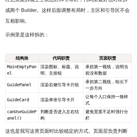
成两个 Builder。这样后面调整布局时，主区和引导区不会
互相影响。
示例里是这样拆的：
结构块
代码职责
页面职责
MainEmptyPan
渲染图标、标题、说
承担第一视线，说明当
el
明、主按钮
前没有数据
承担第二视线，给出下
GuidePanel
渲染右侧引导卡片组
一步方向
让每个入口保持一致样
GuideCard
渲染单张引导卡片
式
canUseGuideP
判断是否进入左右结
避免宽度不足时强行分
anel()
构
栏
这也是我写这类页面时比较稳定的方式。页面层负责判断