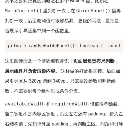
我不太喜欢把宽度判断散在多个 Builder 里。比如在
MainContent()
GuidePanel()
里判断一次，在
里再
判断一次，后面改阈值时很容易漏。更稳的写法，是把是
否展示引导区集中到一个函数里。
private canUseGuidePanel(): boolean {  const w
这里顺便涉及一个基础编程常识：
页面层负责布局判断，
展示组件只负责渲染内容。
这样做的好处很直接。后面如
果引导区从 320vp 调到 340vp，只需要改参数和判断函
数，不需要到每个组件里找条件分支。
availableWidth
requiredWidth
和
也值得单独看。
窗口宽度不是内容区宽度，页面左右还有 padding。进入左
右结构前，先扣掉外层 padding，再判断主区、间距和引导