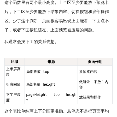
这个函数里有两个最小高度。上半区至少要能放下预览卡
片，下半区至少要能放下结果内容、切换按钮和底部操作
区。少了这个判断，页面很容易出现上面能看、下面点不
了，或者下面按钮还在、上面预览被压扁的问题。
我通常会按下面的关系去想。
区域
来源
页面作用
上半屏高
局部折痕 top
放预览内容
度
做避让，不放主内
折痕间隔
局部折痕 height
容
下半屏高
pageHeight - top - heigh
放结果和操作
度
t
这个表比单纯写上下分区更准确。悬停态不是把页面平均