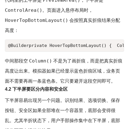
PreviewArea()
代码里的上半屏是
，下半屏是
ControlArea()
。页面进入悬停布局时，
HoverTopBottomLayout()
会按照真实折痕结果分配
高度：
@Builderprivate HoverTopBottomLayout() {  Colu
Column()
中间那段空
不是为了画折痕，而是把真实折痕
高度让出来。模拟器如果已经显示蓝色折痕区域，业务页
面不需要再画一条蓝色条。它只要避开这段空间即可。
4.2 下半屏要区分内容和安全区
下半屏容易出现另一个问题。识别结果、选项切换、保存
按钮、安全区如果全部堆在一个容器里，底部会变得很
乱。尤其半折状态下，用户手部操作集中在下半屏，底部