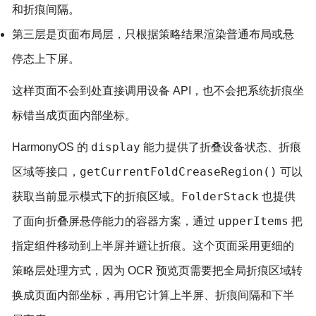
和折痕间隔。
第三层是页面布局层，只根据策略结果渲染普通布局或悬
停态上下屏。
这样页面不会到处直接调用设备 API，也不会把系统折痕坐
标错当成页面内部坐标。
display
HarmonyOS 的
能力提供了折叠设备状态、折痕
getCurrentFoldCreaseRegion()
区域等接口，
可以
FolderStack
获取当前显示模式下的折痕区域。
也提供
upperItems
了面向折叠屏悬停能力的容器方案，通过
把
指定组件移动到上半屏并避让折痕。这个页面采用更细的
策略层处理方式，因为 OCR 预览页需要把全局折痕区域转
换成页面内部坐标，再用它计算上半屏、折痕间隔和下半