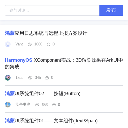
发布
鸿蒙
应用日志系统与远程上报方案设计
Vant
1060
0
HarmonyOS
XComponent实战：3D渲染效果在ArkUI中
的集成
1xss
345
0
鸿蒙
UI系统组件02——按钮(Button)
蓝亭书序
653
0
鸿蒙
UI系统组件01——文本组件(Text/Span)