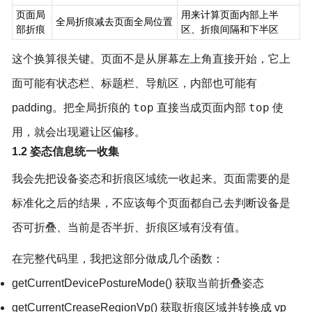
页面局
用来计算页面内部上半
全局折痕减去页面全局位置
部折痕
区、折痕间隔和下半区
这个换算很关键。页面不是从屏幕左上角直接开始，它上
面可能有状态栏、标题栏、导航区，内部也可能有
top
top
padding。把全局折痕的
直接当成页面内部
使
用，就会出现避让区偏移。
1.2 姿态信息统一收集
我会先把设备姿态和折痕区域统一收起来。页面需要的是
标准化之后的结果，不应该每个页面都自己去判断设备是
否可折叠、当前是否半折、折痕区域有没有值。
在完整代码里，我把这部分做成几个函数：
getCurrentDevicePostureMode() 获取当前折叠姿态
getCurrentCreaseRegionVp() 获取折痕区域并转换成 vp