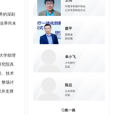
王伟
中国专利保护协会
公共关系部副主任
界的深刻
产业界尚未
蔡平
思路迪
副总裁
华大学助理
单小飞
小马智行
研究院具
总监
质、技术
。整场讨
陈总
果并支撑
云从科技
总监
换一换