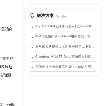
解决方案
Solution
·
影石Insta360选择亚马逊云科技Agentic AI 正式发布一站式智能成片应用
界模型的
·
IBM与红帽扩展Lightwell服务方案，构建适配AI时代开源生态的可信基础设施
·
亚马逊云科技推出全新开源模型上下文协议服务器助力科学家快速获取关键研究数据
·
Cloudera 与 VAST Data 宣布建立战略合作伙伴关系，携手为复杂环境部署AI数据平台
前行业中存
·
AI发展趋
是德科技推出全新高性能 4x100GE 网络安全测试平台
精准预测，
出发，强调