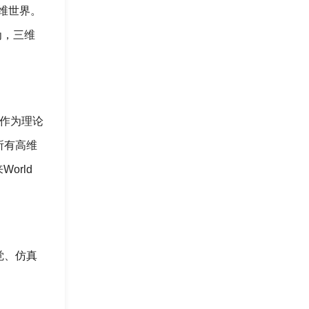
三维世界。
为，三维
森作为理论
所有高维
orld
觉、仿真