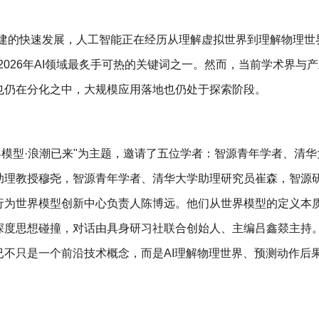
构建的快速发展，人工智能正在经历从理解虚拟世界到理解物理世
已成为2026年AI领域最炙手可热的关键词之一。然而，当前学术界与
也仍在分化之中，大规模应用落地也仍处于探索阶段。
"世界模型·浪潮已来"为主题，邀请了五位学者：智源青年学者、清
助理教授穆尧，智源青年学者、清华大学助理研究员崔森，智源
行为世界模型创新中心负责人陈博远。他们从世界模型的定义本
深度思想碰撞，对话由具身研习社联合创始人、主编吕鑫燚主持
不只是一个前沿技术概念，而是AI理解物理世界、预测动作后