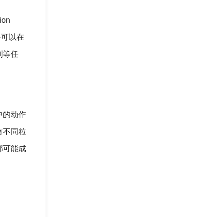
on
务可以在
制等任
中的动作
有不同粒
都可能成