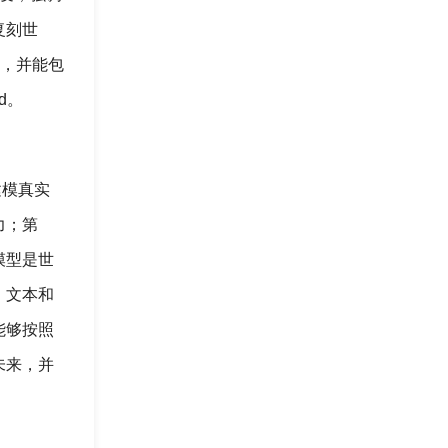
复刻世
征，并能包
d。
建模真实
力；第
模型是世
、文本和
能够按照
未来，并