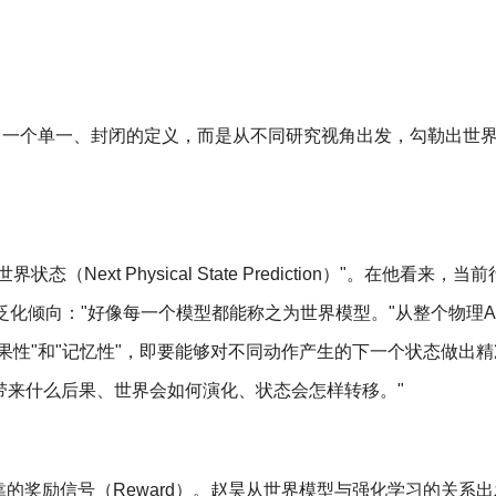
出一个单一、封闭的定义，而是从不同研究视角出发，勾勒出世
ext Physical State Prediction）"。在他看来，当
odel"的概念泛化倾向："好像每一个模型都能称之为世界模型。"从整个物理
果性"和"记忆性"，即要能够对不同动作产生的下一个状态做出
会带来什么后果、世界会如何演化、状态会怎样转移。"
的奖励信号（Reward）。赵昊从世界模型与强化学习的关系