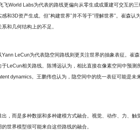
飞World Labs为代表的路线更偏向从零生成或重建可交互的
感和3D资产生成。但"构建世界"并不等于"理解世界"。崔森认
关系和几何结构上的不足。
ann LeCun为代表隐空间路线则更关注世界的抽象表征。崔
于LeCun相关路线。陈博远认为，相比直接在像素空间中预测
nt dynamics。王鹏伟也认为，隐空间中的统一表征可能是未来W
胜出，而是多种数据和多种建模方式融合。视觉、动作、力、触
用的世界模型很可能来自这些路线的融合。