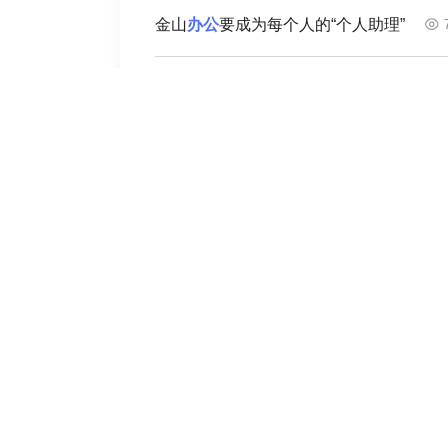
金山
办公
要成为每个人的“个人助理”
微软CEO纳德拉警告前沿AI实验室：
企业
亚马逊云科技发布《
企业
地址:北京市朝阳区北三环东路三元桥曙光西
声明:本媒体部分图片、