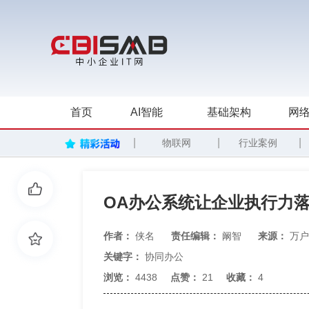
首页
AI智能
基础架构
网络
|
|
|
物联网
行业案例
OA办公系统让企业执行力
作者：
侠名
责任编辑：
阚智
来源：
万户
关键字：
协同办公
浏览：
4438
点赞：
21
收藏：
4