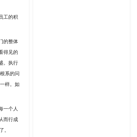
员工的积
门的整体
看得见的
盛。执行
，根系的问
系一样。如
每一个人
从而行成
法了。