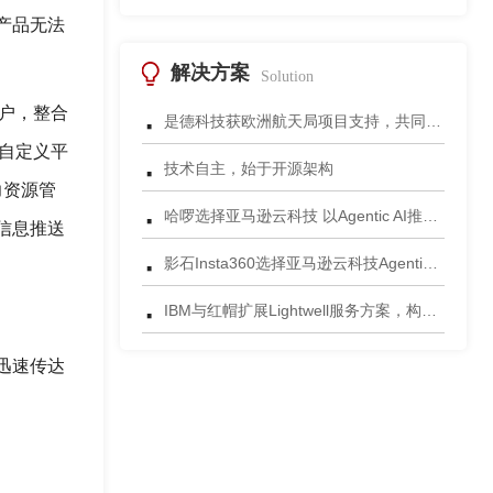
产品无法
解决方案
Solution
·
户，整合
是德科技获欧洲航天局项目支持，共同开发面向5G非地面网络的区块链可信框架
自定义平
·
技术自主，始于开源架构
力资源管
·
哈啰选择亚马逊云科技 以Agentic AI推动出行智能化升级
信息推送
·
影石Insta360选择亚马逊云科技Agentic AI 正式发布一站式智能成片应用
·
IBM与红帽扩展Lightwell服务方案，构建适配AI时代开源生态的可信基础设施
迅速传达