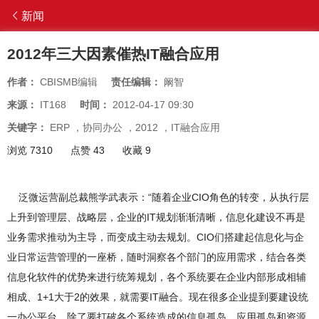
新闻
2012年三大因素催热IT融合应用
作者：
CBISMB编辑
责任编辑：
阚智
来源：
IT168
时间：
2012-04-17 09:30
关键字：
ERP
，
协同办公
，
2012
，
IT融合应用
浏览 7310
点赞 43
收藏 9
泛微运营副总裁熊学武表示：“随着企业CIO角色的转变，从执行层
上升到管理层、战略层，企业的IT规划渐渐清晰，信息化建设不再是
业务需求推动为主导，而变成主动去规划。CIO们搭建起信息化与企
业日常运营管理的一座桥，随时洞察各个部门的应用需求，结合各类
信息化软件的优势来进行统筹规划，各个系统要在企业内部形成相辅
相成、1+1大于2的效果，就需要IT融合。现在很多企业提到要建设统
一办公平台，除了要打破各个系统造成的信息孤岛、应用孤岛和资源