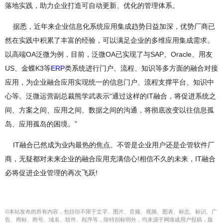
落地实践，助力企业打造可自动更新、优化的管理体系。
据悉，近年来企业信息化系统应用集成趋势日益加深，优势厂商已
然在实践中积累了丰富的经验，可以满足企业的多维应用集成需求。
以高端OA泛微为例，目前，泛微OA已实现了与SAP、Oracle、用友
US、金蝶K3等
ERP
类系统进行门户、流程、知识等多方面的融合对接
应用，为企业融合应用实现统一的信息门户、流程支撑平台、知识中
心等。泛微运营副总裁熊学武表示“通过这样的IT融合，将促进系统之
间、方案之间、应用之间、数据之间的沟通，将彻底改变以往信息孤
岛、应用孤岛的困境。”
IT融合已然成为业内最热的焦点。不管是企业用户还是企管软件厂
商，无疑都对未来企业的融合应用充满信心!相信不久的未来，IT融合
必将促进企业管理的再次飞跃!
©本站发布的所有内容，包括但不限于文字、图片、音频、视频、图表、标志、标识、广
告、商标、商号、域名、软件、程序等，除特别标明外，均来源于网络或用户投稿，版