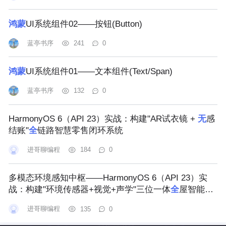
鸿蒙
UI系统组件02——按钮(Button)
蓝亭书序
241
0
鸿蒙
UI系统组件01——文本组件(Text/Span)
蓝亭书序
132
0
HarmonyOS 6（API 23）实战：构建"AR试衣镜 +
无
感
结账"
全
链路智慧零售闭环系统
进哥聊编程
184
0
多模态环境感知中枢——HarmonyOS 6（API 23）实
战：构建"环境传感器+视觉+声学"三位一体
全
屋智能感
知系统
进哥聊编程
135
0