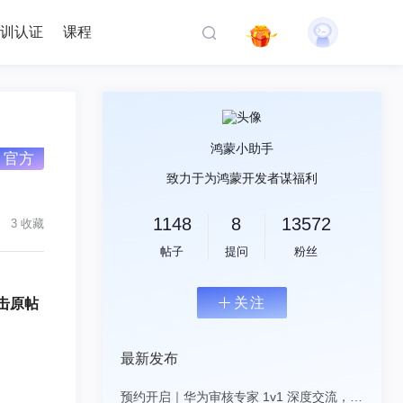
训认证
课程
鸿蒙小助手
官方
致力于为鸿蒙开发者谋福利
1148
8
13572
3 收藏
帖子
提问
粉丝
关注
击原帖
最新发布
预约开启｜华为审核专家 1v1 深度交流，8