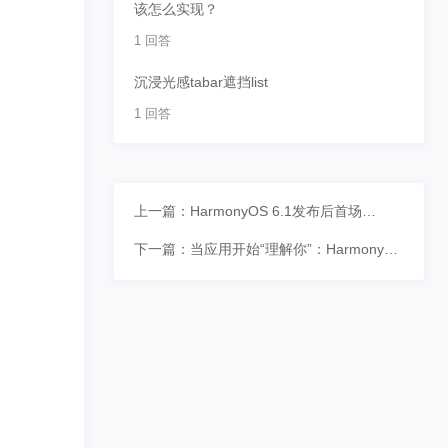
该怎么实现？
1 回答
沉浸光感tabar遮挡list
1 回答
上一篇：HarmonyOS 6.1发布后首场
HDD，百余名开发者共探全场景新体验
下一篇：当应用开始“理解你”：HarmonyOS
AI能力，正在重写开发者的机会