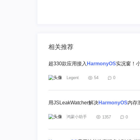
相关推荐
超330款应用接入
HarmonyOS
实况窗！小
Legent
54
0
用JSLeakWatcher解决
HarmonyOS
内存
鸿蒙小助手
1357
0