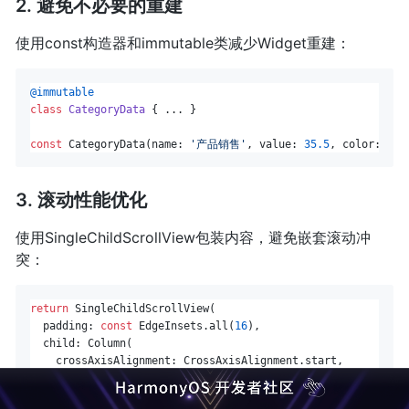
2. 避免不必要的重建
使用const构造器和immutable类减少Widget重建：
@immutable
class
CategoryData
{ ... }

const
 CategoryData(name: 
'产品销售'
, value: 
35.5
, color: Col
3. 滚动性能优化
使用SingleChildScrollView包装内容，避免嵌套滚动冲
突：
return
 SingleChildScrollView(

  padding: 
const
 EdgeInsets.all(
16
),

  child: Column(

    crossAxisAlignment: CrossAxisAlignment.start,

    children: [...],

  ),
