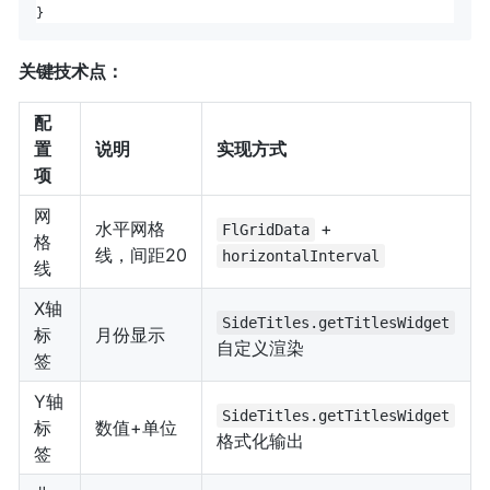
关键技术点：
配
置
说明
实现方式
项
网
水平网格
+
FlGridData
格
线，间距20
horizontalInterval
线
X轴
SideTitles.getTitlesWidget
标
月份显示
自定义渲染
签
Y轴
SideTitles.getTitlesWidget
标
数值+单位
格式化输出
签