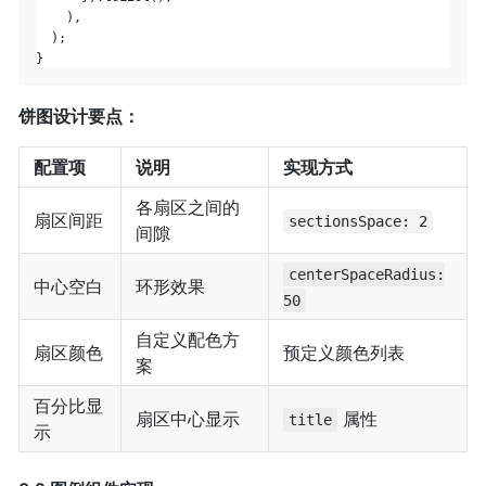
    ),

  );

饼图设计要点：
配置项
说明
实现方式
各扇区之间的
扇区间距
sectionsSpace: 2
间隙
centerSpaceRadius:
中心空白
环形效果
50
自定义配色方
扇区颜色
预定义颜色列表
案
百分比显
扇区中心显示
属性
title
示