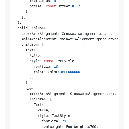
          blurRadius: 
8
,

          offset: 
const
 Offset(
0
, 
2
),

        ),

      ],

    ),

    child: Column(

      crossAxisAlignment: CrossAxisAlignment.start,

      mainAxisAlignment: MainAxisAlignment.spaceBetween,

      children: [

        Text(

          title,

          style: 
const
 TextStyle(

            fontSize: 
13
,

            color: Color(
0xFF666666
),

          ),

        ),

        Row(

          crossAxisAlignment: CrossAxisAlignment.end,

          children: [

            Text(

              value,

              style: TextStyle(

                fontSize: 
24
,

                fontWeight: FontWeight.w700,
