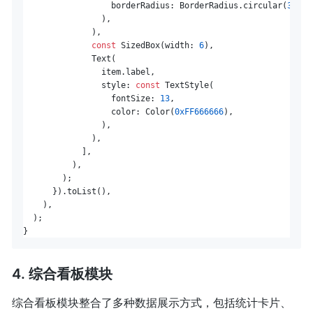
                  borderRadius: BorderRadius.circular(
3
),

                ),

              ),

const
 SizedBox(width: 
6
),

              Text(

                item.label,

                style: 
const
 TextStyle(

                  fontSize: 
13
,

                  color: Color(
0xFF666666
),

                ),

              ),

            ],

          ),

        );

      }).toList(),

    ),

  );

4. 综合看板模块
综合看板模块整合了多种数据展示方式，包括统计卡片、