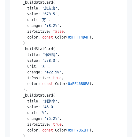
      _buildStatCard(

        title: 
'总支出'
,

        value: 
'678.5'
,

        unit: 
'万'
,

        change: 
'+8.2%'
,

        isPositive: 
false
,

        color: 
const
 Color(
0xFFFF4D4F
),

      ),

      _buildStatCard(

        title: 
'净利润'
,

        value: 
'578.3'
,

        unit: 
'万'
,

        change: 
'+22.5%'
,

        isPositive: 
true
,

        color: 
const
 Color(
0xFF4688FA
),

      ),

      _buildStatCard(

        title: 
'利润率'
,

        value: 
'46.0'
,

        unit: 
'%'
,

        change: 
'+5.2%'
,

        isPositive: 
true
,

        color: 
const
 Color(
0xFF7B61FF
),

      ),
