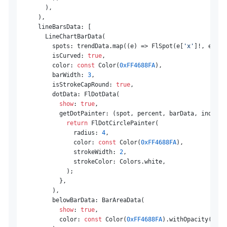
        ),

      ),

      lineBarsData: [

        LineChartBarData(

          spots: trendData.map((e) => FlSpot(e[
'x'
]!, e[
'y'
          isCurved: 
true
,

          color: 
const
 Color(
0xFF4688FA
),

          barWidth: 
3
,

          isStrokeCapRound: 
true
,

          dotData: FlDotData(

show
: 
true
,

            getDotPainter: (spot, percent, barData, index) {
return
 FlDotCirclePainter(

                radius: 
4
,

                color: 
const
 Color(
0xFF4688FA
),

                strokeWidth: 
2
,

                strokeColor: Colors.white,

              );

            },

          ),

          belowBarData: BarAreaData(

show
: 
true
,

            color: 
const
 Color(
0xFF4688FA
).withOpacity(
0.1
)