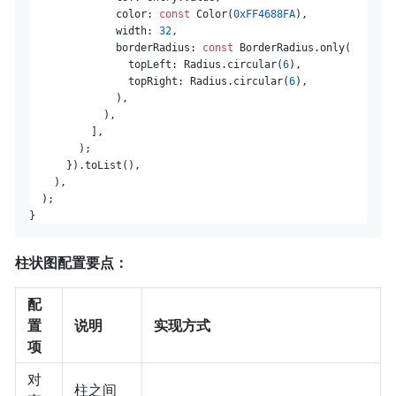
              color: 
const
 Color(
0xFF4688FA
),

              width: 
32
,

              borderRadius: 
const
 BorderRadius.only(

                topLeft: Radius.circular(
6
),

                topRight: Radius.circular(
6
),

              ),

            ),

          ],

        );

      }).toList(),

    ),

  );

柱状图配置要点：
配
置
说明
实现方式
项
对
柱之间