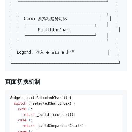
│  └─────────────────────────────────────┘   │

│                                            │

│  ┌─────────────────────────────────────┐   │

│  │  Card: 多指标趋势对比              │   │

│  │  ┌─────────────────────────────┐    │   │

│  │  │     MultiLineChart           │    │   │

│  │  └─────────────────────────────┘    │   │

│  └─────────────────────────────────────┘   │

│                                            │

│  Legend: 收入 ● 支出 ● 利润              │   │

│                                            │

页面切换机制
Widget _buildSelectedChart() {

switch
 (_selectedChartIndex) {

case
0
:

return
 _buildTrendChart();

case
1
:

return
 _buildComparisonChart();

case
2
:
