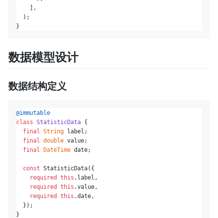
    ],

  );

数据模型设计
数据结构定义
@immutable
class
StatisticData
{

final
String
 label;

final
double
 value;

final
DateTime
 date;

const
 StatisticData({

required
this
.label,

required
this
.value,

required
this
.date,

  });

}
