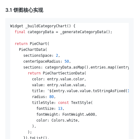
3.1 饼图核心实现
Widget _buildCategoryChart() {

final
 categoryData = _generateCategoryData();

return
 PieChart(

    PieChartData(

      sectionsSpace: 
2
,

      centerSpaceRadius: 
50
,

      sections: categoryData.asMap().entries.map((entry) {

return
 PieChartSectionData(

          color: entry.value.color,

          value: entry.value.value,

          title: 
'
${entry.value.value.toStringAsFixed(
1
)}
%'
          radius: 
80
,

          titleStyle: 
const
 TextStyle(

            fontSize: 
13
,

            fontWeight: FontWeight.w600,

            color: Colors.white,

          ),

        );

      }).toList(),
