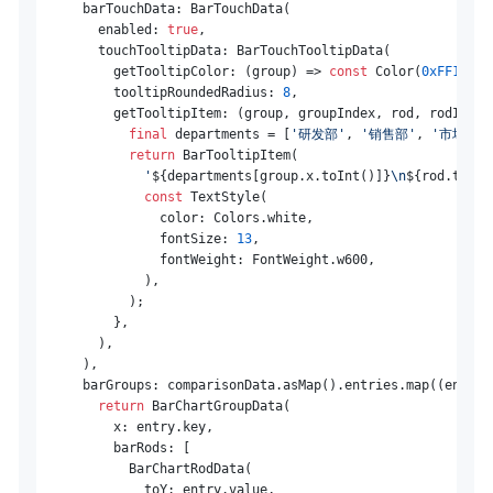
      barTouchData: BarTouchData(

        enabled: 
true
,

        touchTooltipData: BarTouchTooltipData(

          getTooltipColor: (group) => 
const
 Color(
0xFF1A1A1
          tooltipRoundedRadius: 
8
,

          getTooltipItem: (group, groupIndex, rod, rodIndex)
final
 departments = [
'研发部'
, 
'销售部'
, 
'市场部'
return
 BarTooltipItem(

'
${departments[group.x.toInt()]}
\n
${rod.toY.t
const
 TextStyle(

                color: Colors.white,

                fontSize: 
13
,

                fontWeight: FontWeight.w600,

              ),

            );

          },

        ),

      ),

      barGroups: comparisonData.asMap().entries.map((entry) 
return
 BarChartGroupData(

          x: entry.key,

          barRods: [

            BarChartRodData(

              toY: entry.value,
