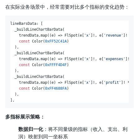
在实际业务场景中，经常需要对比多个指标的变化趋势：
lineBarsData: [

  _buildLineChartBarData(

    trendData.map((e) => FlSpot(e[
'x'
]!, e[
'revenue'
]! * 
0.
const
 Color(
0xFF52C41A
)

  ),

  _buildLineChartBarData(

    trendData.map((e) => FlSpot(e[
'x'
]!, e[
'expenses'
]! * 
0
const
 Color(
0xFFFF4D4F
)

  ),

  _buildLineChartBarData(

    trendData.map((e) => FlSpot(e[
'x'
]!, e[
'profit'
]! * 
0.7
const
 Color(
0xFF4688FA
)

  ),

多指标展示策略：
数据归一化
：将不同量级的指标（收入、支出、利
润）映射到同一坐标系