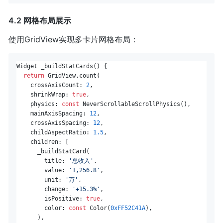
4.2 网格布局展示
使用GridView实现多卡片网格布局：
Widget _buildStatCards() {

return
 GridView.count(

    crossAxisCount: 
2
,

    shrinkWrap: 
true
,

    physics: 
const
 NeverScrollableScrollPhysics(),

    mainAxisSpacing: 
12
,

    crossAxisSpacing: 
12
,

    childAspectRatio: 
1.5
,

    children: [

      _buildStatCard(

        title: 
'总收入'
,

        value: 
'1,256.8'
,

        unit: 
'万'
,

        change: 
'+15.3%'
,

        isPositive: 
true
,

        color: 
const
 Color(
0xFF52C41A
),

      ),
