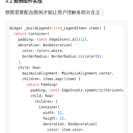
3.2 图例组件实现
饼图需要配合图例才能让用户理解各部分含义：
Widget _buildLegend(
List
<_LegendItem> items) {

return
 Container(

    padding: 
const
 EdgeInsets.all(
12
),

    decoration: BoxDecoration(

      color: Colors.white,

      borderRadius: BorderRadius.circular(
8
),

    ),

    child: Row(

      mainAxisAlignment: MainAxisAlignment.center,

      children: items.map((item) {

return
 Padding(

          padding: 
const
 EdgeInsets.symmetric(horizontal: 
1
          child: Row(

            children: [

              Container(

                width: 
12
,

                height: 
12
,

                decoration: BoxDecoration(

                  color: item.color,
