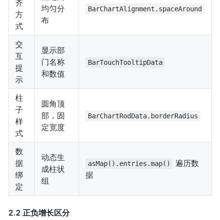
齐
均匀分
BarChartAlignment.spaceAround
方
布
式
交
显示部
互
门名称
BarTouchTooltipData
提
和数值
示
柱
圆角顶
子
部，固
BarChartRodData.borderRadius
样
定宽度
式
数
动态生
据
遍历数
asMap().entries.map()
成柱状
绑
据
组
定
2.2 正负增长区分