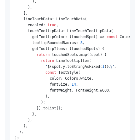
          ),

        ),

      ],

      lineTouchData: LineTouchData(

        enabled: 
true
,

        touchTooltipData: LineTouchTooltipData(

          getTooltipColor: (touchedSpot) => 
const
 Color(
0xF
          tooltipRoundedRadius: 
8
,

          getTooltipItems: (touchedSpots) {

return
 touchedSpots.map((spot) {

return
 LineTooltipItem(

'
${spot.y.toStringAsFixed(
1
)}
万'
,

const
 TextStyle(

                  color: Colors.white,

                  fontSize: 
14
,

                  fontWeight: FontWeight.w600,

                ),

              );

            }).toList();

          },

        ),

      ),

    ),

  );
