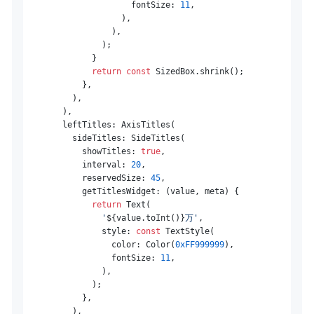
                      fontSize: 
11
,

                    ),

                  ),

                );

              }

return
const
 SizedBox.shrink();

            },

          ),

        ),

        leftTitles: AxisTitles(

          sideTitles: SideTitles(

            showTitles: 
true
,

            interval: 
20
,

            reservedSize: 
45
,

            getTitlesWidget: (value, meta) {

return
 Text(

'
${value.toInt()}
万'
,

                style: 
const
 TextStyle(

                  color: Color(
0xFF999999
),

                  fontSize: 
11
,

                ),

              );

            },

          ),
