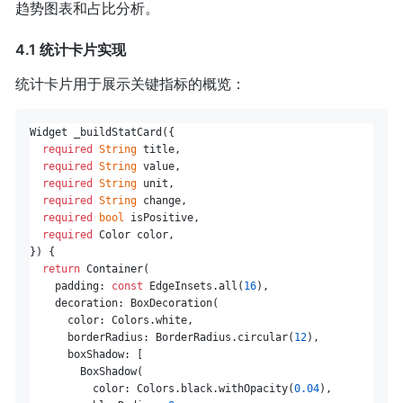
趋势图表和占比分析。
4.1 统计卡片实现
统计卡片用于展示关键指标的概览：
Widget _buildStatCard({

required
String
 title,

required
String
 value,

required
String
 unit,

required
String
 change,

required
bool
 isPositive,

required
 Color color,

}) {

return
 Container(

    padding: 
const
 EdgeInsets.all(
16
),

    decoration: BoxDecoration(

      color: Colors.white,

      borderRadius: BorderRadius.circular(
12
),

      boxShadow: [

        BoxShadow(

          color: Colors.black.withOpacity(
0.04
),
