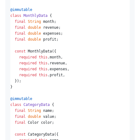
@immutable
class
MonthlyData
{

final
String
 month;

final
double
 revenue;

final
double
 expenses;

final
double
 profit;

const
 MonthlyData({

required
this
.month,

required
this
.revenue,

required
this
.expenses,

required
this
.profit,

  });

}

@immutable
class
CategoryData
{

final
String
 name;

final
double
 value;

final
 Color color;

const
 CategoryData({
