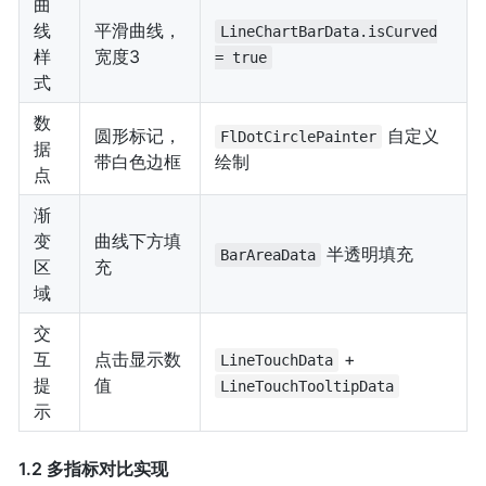
曲
线
平滑曲线，
LineChartBarData.isCurved
样
宽度3
= true
式
数
圆形标记，
自定义
FlDotCirclePainter
据
带白色边框
绘制
点
渐
变
曲线下方填
半透明填充
BarAreaData
区
充
域
交
互
点击显示数
+
LineTouchData
提
值
LineTouchTooltipData
示
1.2 多指标对比实现