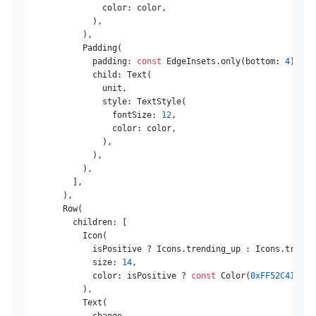
                color: color,

              ),

            ),

            Padding(

              padding: 
const
 EdgeInsets.only(bottom: 
4
),

              child: Text(

                unit,

                style: TextStyle(

                  fontSize: 
12
,

                  color: color,

                ),

              ),

            ),

          ],

        ),

        Row(

          children: [

            Icon(

              isPositive ? Icons.trending_up : Icons.trendin
              size: 
14
,

              color: isPositive ? 
const
 Color(
0xFF52C41A
) :
            ),

            Text(

              change,
