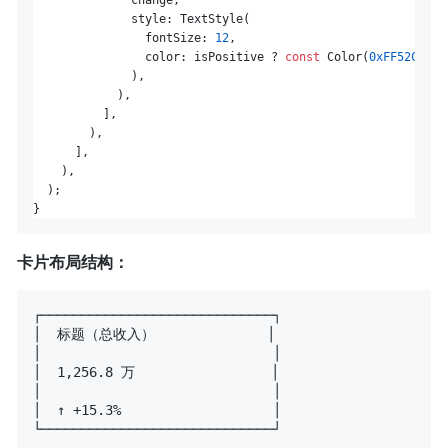
              style: TextStyle(

                fontSize: 
12
,

                color: isPositive ? 
const
 Color(
0xFF52C41A
)
              ),

            ),

          ],

        ),

      ],

    ),

  );

卡片布局结构：
┌─────────────────────────────┐

│  标题（总收入）              │

│                             │

│  1,256.8 万                 │

│                             │

│  ↑ +15.3%                   │
