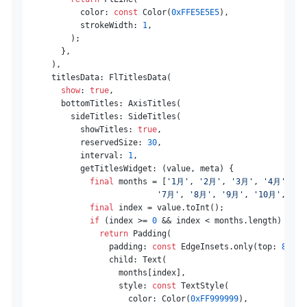
            color: 
const
 Color(
0xFFE5E5E5
),

            strokeWidth: 
1
,

          );

        },

      ),

      titlesData: FlTitlesData(

show
: 
true
,

        bottomTitles: AxisTitles(

          sideTitles: SideTitles(

            showTitles: 
true
,

            reservedSize: 
30
,

            interval: 
1
,

            getTitlesWidget: (value, meta) {

final
 months = [
'1月'
, 
'2月'
, 
'3月'
, 
'4月'
, 
'5
'7月'
, 
'8月'
, 
'9月'
, 
'10月'
, 
'11
final
 index = value.toInt();

if
 (index >= 
0
 && index < months.length) {

return
 Padding(

                  padding: 
const
 EdgeInsets.only(top: 
8
),

                  child: Text(

                    months[index],

                    style: 
const
 TextStyle(

                      color: Color(
0xFF999999
),
