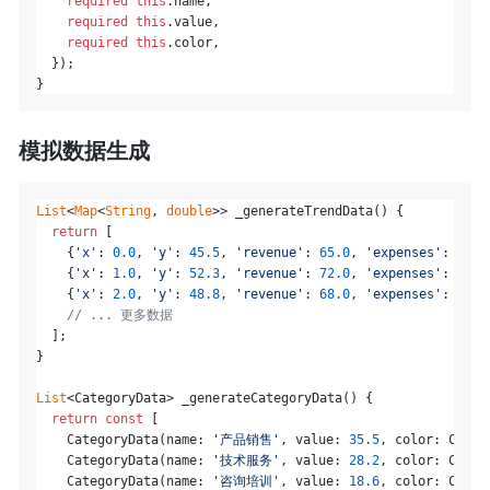
required
this
.name,

required
this
.value,

required
this
.color,

  });

模拟数据生成
List
<
Map
<
String
, 
double
>> _generateTrendData() {

return
 [

    {
'x'
: 
0.0
, 
'y'
: 
45.5
, 
'revenue'
: 
65.0
, 
'expenses'
: 
40.0
    {
'x'
: 
1.0
, 
'y'
: 
52.3
, 
'revenue'
: 
72.0
, 
'expenses'
: 
45.0
    {
'x'
: 
2.0
, 
'y'
: 
48.8
, 
'revenue'
: 
68.0
, 
'expenses'
: 
42.0
// ... 更多数据
  ];

}

List
<CategoryData> _generateCategoryData() {

return
const
 [

    CategoryData(name: 
'产品销售'
, value: 
35.5
, color: Color
    CategoryData(name: 
'技术服务'
, value: 
28.2
, color: Color
    CategoryData(name: 
'咨询培训'
, value: 
18.6
, color: Color