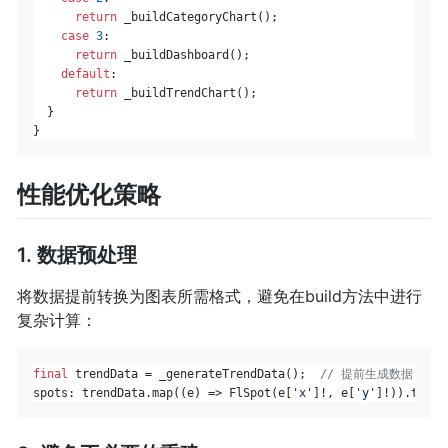
return
 _buildCategoryChart();

case
3
:

return
 _buildDashboard();

default
:

return
 _buildTrendChart();

  }

性能优化策略
1. 数据预处理
将数据提前转换为图表所需格式，避免在build方法中进行
复杂计算：
final
 trendData = _generateTrendData();  
// 提前生成数据
spots: trendData.map((e) => FlSpot(e[
'x'
]!, e[
'y'
]!)).toLis