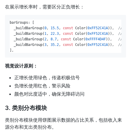
在展示增长率时，需要区分正负增长：
barGroups: [

  _buildBarGroup(
0
, 
15.5
, 
const
 Color(
0xFF52C41A
)),  
// 正
  _buildBarGroup(
1
, 
22.3
, 
const
 Color(
0xFF52C41A
)),  
// 正
  _buildBarGroup(
2
, 
8.7
, 
const
 Color(
0xFFFF4D4F
)),   
// 负
  _buildBarGroup(
3
, 
35.2
, 
const
 Color(
0xFF52C41A
)),  
// 正
视觉设计原则：
正增长使用绿色，传递积极信号
负增长使用红色，警示风险
颜色对比度适中，确保无障碍访问
3. 类别分布模块
类别分布模块使用饼图展示数据的占比关系，包括收入来
源分布和支出类别分布。